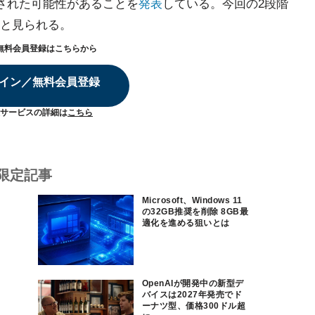
換された可能性があることを
発表
している。今回の2段階
と見られる。
無料会員登録はこちらから
イン／無料会員登録
サービスの詳細は
こちら
限定記事
Microsoft、Windows 11
の32GB推奨を削除 8GB最
適化を進める狙いとは
OpenAIが開発中の新型デ
バイスは2027年発売でド
ーナツ型、価格300ドル超