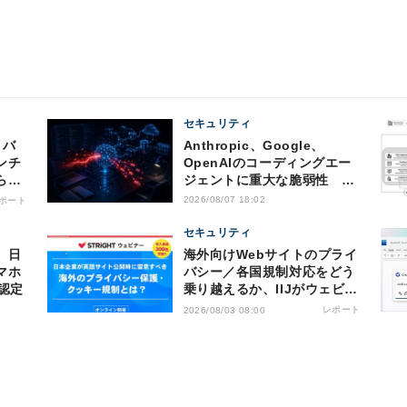
セキュリティ
Anthropic、Google、
ンチ
OpenAIのコーディングエー
らの
ジェントに重大な脆弱性 認
証情報窃取などの恐れ
2026/08/07 18:02
ポート
セキュリティ
、日
海外向けWebサイトのプライ
マホ
バシー／各国規制対応をどう
認定
乗り越えるか、IIJがウェビナ
ー開催
レポート
2026/08/03 08:00