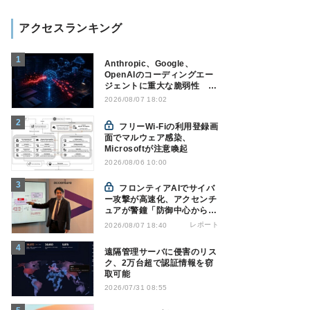
アクセスランキング
Anthropic、Google、
OpenAIのコーディングエー
ジェントに重大な脆弱性 認
証情報窃取などの恐れ
2026/08/07 18:02
フリーWi-Fiの利用登録画
面でマルウェア感染、
Microsoftが注意喚起
2026/08/06 10:00
フロンティアAIでサイバ
ー攻撃が高速化、アクセンチ
ュアが警鐘「防御中心からの
脱却を」
レポート
2026/08/07 18:40
遠隔管理サーバに侵害のリス
ク、2万台超で認証情報を窃
取可能
2026/07/31 08:55