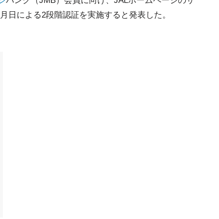
ジ
バンク（JMB）会員に向け、JALホームページのサ
月日による2段階認証を実施すると発表した。