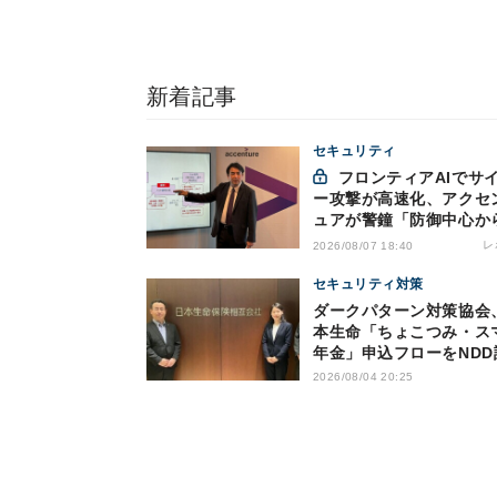
新着記事
セキュリティ
フロンティアAIでサイバ
ー攻撃が高速化、アクセ
ュアが警鐘「防御中心か
脱却を」
レ
2026/08/07 18:40
セキュリティ対策
ダークパターン対策協会
本生命「ちょこつみ・ス
年金」申込フローをNDD
2026/08/04 20:25