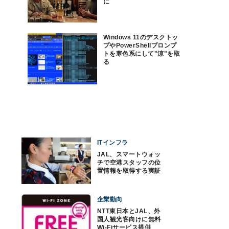
に
Windows 11のデスクトッ
プやPowerShellプロンプ
トを寒色系にして"涼"を取
る
ITインフラ
JAL、スマートウォッ
チで空港スタッフの位
置情報を取得する実証
実験
企業動向
NTT東日本とJAL、外
国人観光客向けに無料
Wi-Fiサービス提供