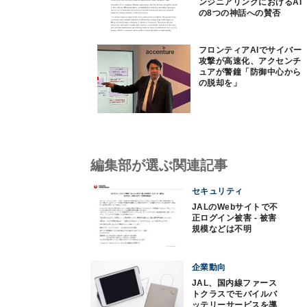
ンジニアリングにおけるAI
の8つの神話への賛否
フロンティアAIでサイバー
攻撃が高速化、アクセンチ
ュアが警鐘「防御中心から
の脱却を」
編集部が選ぶ関連記事
セキュリティ
JALのWebサイトで不
正ログイン被害 - 被害
規模などは不明
企業動向
JAL、国内線ファース
トクラスでモバイルバ
ッテリーサービスを導