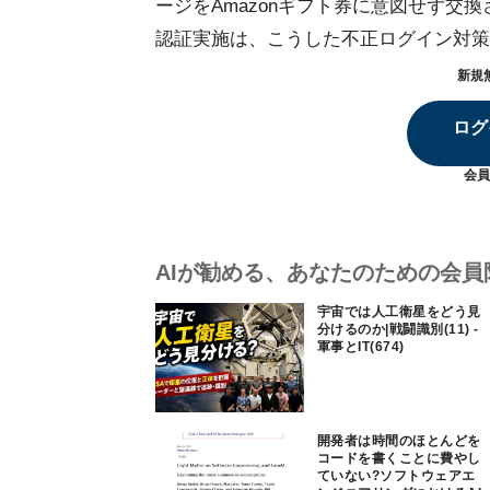
ージをAmazonギフト券に意図せず交
認証実施は、こうした不正ログイン対策
新規
ログ
会員
AIが勧める、あなたのための会員
宇宙では人工衛星をどう見
分けるのか|戦闘識別(11) -
軍事とIT(674)
開発者は時間のほとんどを
コードを書くことに費やし
ていない?ソフトウェアエ