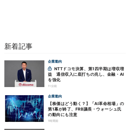
新着記事
企業動向
NTTドコモ決算、第1四半期は増収増
益 通信収入に底打ちの兆し、金融・AI
を強化
11分前
企業動向
【株価はどう動く？】「AI革命相場」の
第1幕が終了、FRB議長・ウォーシュ氏
の動向にも注意
1時間前