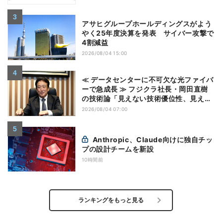
アサヒグループホールディングスがよう
やく25年度決算を発表 サイバー攻撃で
4割減益
2026/08/04 15:00
≪ データセンターに不可欠な光ファイバ
ーで急成長 ≫ フジクラ社長・岡田直樹
の技術論「見えない技術優位性、見えな
い差別化でトップの座を！」
2026/08/04 07:00
Anthropic、Claude向けに独自チッ
プの設計チームを新設
10時間前
ランキングをもっと見る