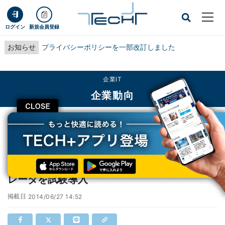
ログイン
新規会員登録
お知らせ
プライバシーポリシーを一部改訂しました
企業IT
企業動向
CLOSE
TECH+
企業IT
企業動向
JR東海、新幹線の集中豪雨対策に高精度雨量レーダを試験導入
JR東海、新幹線の集中豪雨対策に高精度雨量
レーダを試験導入
掲載日
2014/06/27 14:52