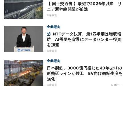
【 国土交通省 】最短で2036年以降 リ
ニア新幹線開業が前進
4時間前
企業動向
NTTデータ決算、第1四半期は増収増
益 AI需要を背景にデータセンター投資
を加速
5時間前
企業動向
日本製鉄、3000億円投じた40年ぶりの
新熱延ラインが竣工 EV向け鋼板生産を
強化
6時間前
レポート