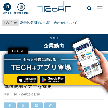
ログイン
新規会員登録
お知らせ
夏季休業期間のお問い合わせについて
企業IT
企業動向
CLOSE
TECH+
企業IT
企業動向
関西の鉄道事業者25社局、優先席付近の携帯電話使用マナーを変更
関西の鉄道事業者25社局、優先席付近の携帯
電話使用マナーを変更
掲載日
2014/06/26 08:30