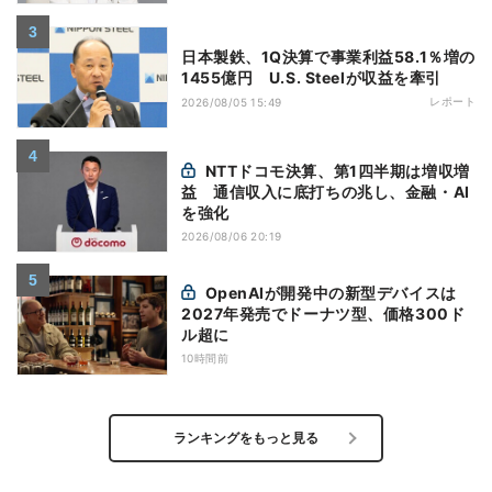
日本製鉄、1Q決算で事業利益58.1％増の
1455億円 U.S. Steelが収益を牽引
レポート
2026/08/05 15:49
NTTドコモ決算、第1四半期は増収増
益 通信収入に底打ちの兆し、金融・AI
を強化
2026/08/06 20:19
OpenAIが開発中の新型デバイスは
2027年発売でドーナツ型、価格300ド
ル超に
10時間前
ランキングをもっと見る