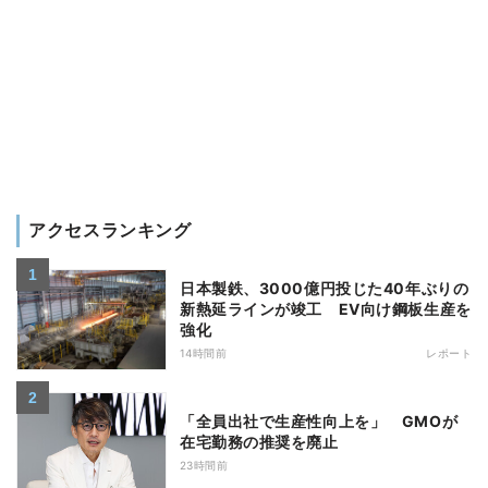
アクセスランキング
日本製鉄、3000億円投じた40年ぶりの
新熱延ラインが竣工 EV向け鋼板生産を
強化
14時間前
レポート
「全員出社で生産性向上を」 GMOが
在宅勤務の推奨を廃止
23時間前