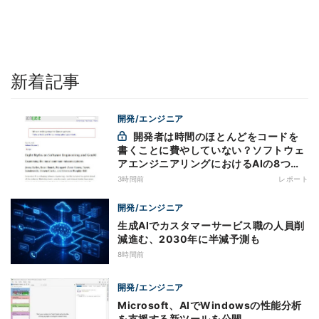
新着記事
開発/エンジニア
開発者は時間のほとんどをコードを
書くことに費やしていない？ソフトウェ
アエンジニアリングにおけるAIの8つの
神話への賛否
3時間前
レポート
開発/エンジニア
生成AIでカスタマーサービス職の人員削
減進む、2030年に半減予測も
8時間前
開発/エンジニア
Microsoft、AIでWindowsの性能分析
を支援する新ツールを公開