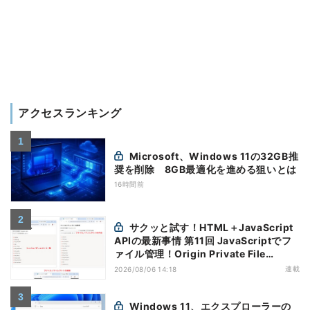
アクセスランキング
Microsoft、Windows 11の32GB推
奨を削除 8GB最適化を進める狙いとは
16時間前
サクッと試す！HTML＋JavaScript
APIの最新事情 第11回 JavaScriptでフ
ァイル管理！Origin Private File
Systemを活用する
連載
2026/08/06 14:18
Windows 11、エクスプローラーの