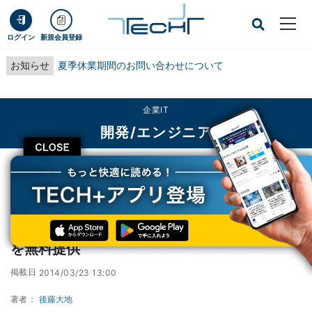
ログイン
新規会員登録
お知らせ
夏季休業期間のお問い合わせについて
企業IT
開発/エンジニア
CLOSE
TECH+
企業IT
開発/エンジニア
IPA、「無線LAN＜危険回避＞対策のしおり」を無料提供
IPA、「無線LAN＜危険回避＞対策のしおり」
を無料提供
掲載日
2014/03/23 13:00
著者：
後藤大地