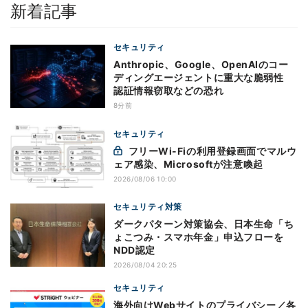
新着記事
セキュリティ
Anthropic、Google、OpenAIのコー
ディングエージェントに重大な脆弱性
認証情報窃取などの恐れ
8分前
セキュリティ
フリーWi-Fiの利用登録画面でマルウ
ェア感染、Microsoftが注意喚起
2026/08/06 10:00
セキュリティ対策
ダークパターン対策協会、日本生命「ち
ょこつみ・スマホ年金」申込フローを
NDD認定
2026/08/04 20:25
セキュリティ
海外向けWebサイトのプライバシー／各