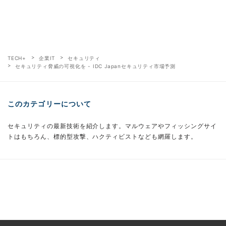
TECH+
企業IT
セキュリティ
セキュリティ脅威の可視化を - IDC Japanセキュリティ市場予測
このカテゴリーについて
セキュリティの最新技術を紹介します。マルウェアやフィッシングサイ
トはもちろん、標的型攻撃、ハクティビストなども網羅します。