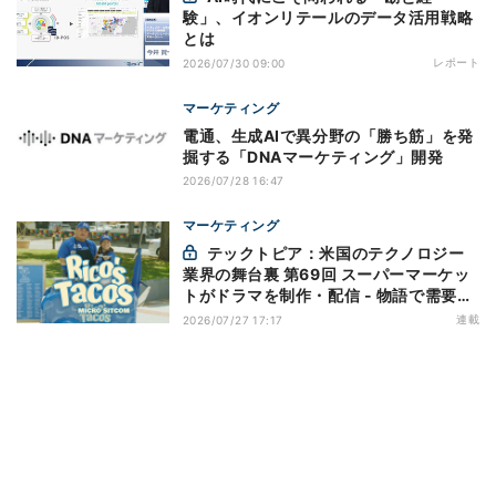
験」、イオンリテールのデータ活用戦略
とは
レポート
2026/07/30 09:00
マーケティング
電通、生成AIで異分野の「勝ち筋」を発
掘する「DNAマーケティング」開発
2026/07/28 16:47
マーケティング
テックトピア：米国のテクノロジー
業界の舞台裏 第69回 スーパーマーケッ
トがドラマを制作・配信 - 物語で需要を
演出する小売メディア
連載
2026/07/27 17:17