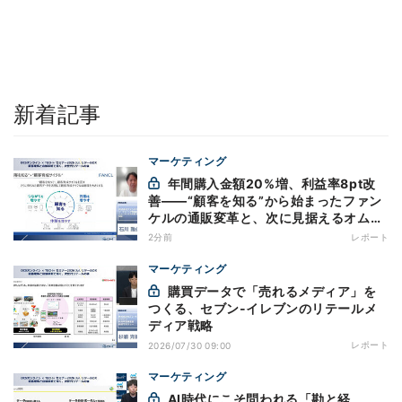
新着記事
マーケティング
年間購入金額20%増、利益率8pt改
善——“顧客を知る”から始まったファン
ケルの通販変革と、次に見据えるオムニ
チャネル
2分前
レポート
マーケティング
購買データで「売れるメディア」を
つくる、セブン-イレブンのリテールメ
ディア戦略
レポート
2026/07/30 09:00
マーケティング
AI時代にこそ問われる「勘と経