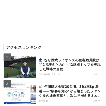
アクセスランキング
なぜ西武ライオンズの観客動員数は
112％増えたのか - 12球団トップを実現
した戦略の全貌
レポート
2026/03/26 11:11
年間購入金額20%増、利益率8pt改
善——“顧客を知る”から始まったファン
ケルの通販変革と、次に見据えるオムニ
チャネル
8時間前
レポート