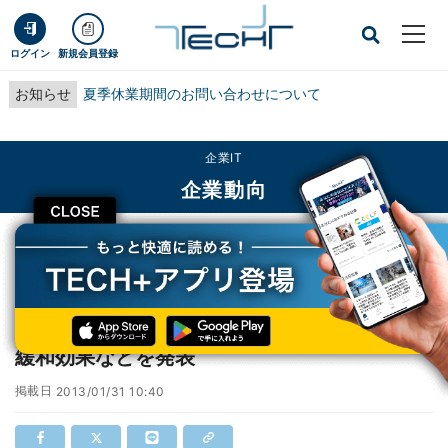
ログイン
新規会員登録
お知らせ
夏季休業期間のお問い合わせについて
企業IT
企業動向
CLOSE
TECH+
企業IT
企業動向
東京都、調布駅付近の京王線地下化での渋滞緩和効果などを発表
東京都、調布駅付近の京王線地下化での渋滞
緩和効果などを発表
掲載日
2013/01/31 10:40