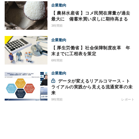
企業動向
【 農林水産省 】コメ民間在庫量が過去
最大に 備蓄米買い戻しに期待高まる
3時間前
企業動向
【 厚生労働省 】社会保障制度改革 年
末までに工程表を策定
6時間前
企業動向
データが変えるリアルコマース - ト
ライアルの実践から見える流通変革の未
来
9時間前
レポート