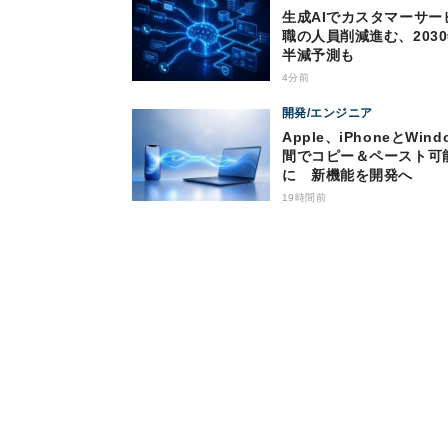
生成AIでカスタマーサー
職の人員削減進む、203
半減予測も
4分前
開発/エンジニア
Apple、iPhoneとWind
間でコピー＆ペースト可
に 新機能を開発へ
19時間前