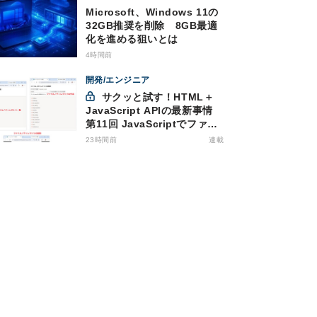
Microsoft、Windows 11の
32GB推奨を削除 8GB最適
化を進める狙いとは
4時間前
開発/エンジニア
サクッと試す！HTML＋
JavaScript APIの最新事情
第11回 JavaScriptでファイ
ル管理！Origin Private File
23時間前
連載
Systemを活用する