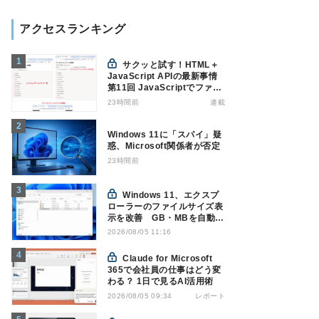
アクセスランキング
サクッと試す！HTML＋
JavaScript APIの最新事情
第11回 JavaScriptでファイ
ル管理！Origin Private File
23時間前
連載
Systemを活用する
Windows 11に「スパイ」疑
惑、Microsoft関係者が否定
23時間前
Windows 11、エクスプ
ローラーのファイルサイズ表
示を改善 GB・MBを自動表
示へ
2026/08/05 11:16
Claude for Microsoft
365で会社員の仕事はどう変
わる？ 1日で見るAI活用術
レポート
2026/08/05 09:34