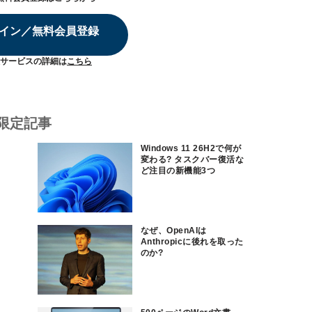
イン／無料会員登録
サービスの詳細は
こちら
限定記事
Windows 11 26H2で何が
変わる? タスクバー復活な
ど注目の新機能3つ
なぜ、OpenAIは
Anthropicに後れを取った
のか?