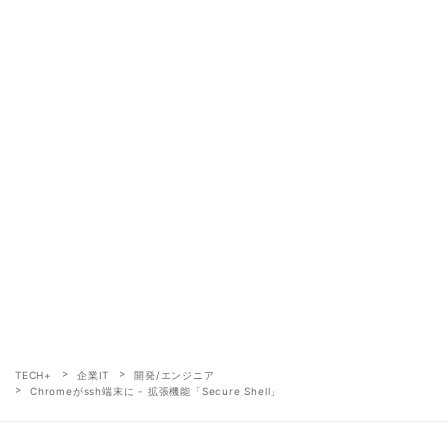
TECH+
企業IT
開発/エンジニア
Chromeがssh端末に - 拡張機能「Secure Shell」