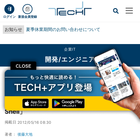
ログイン
新規会員登録
お知らせ
夏季休業期間のお問い合わせについて
企業IT
開発/エンジニア
CLOSE
TECH+
企業IT
開発/エンジニア
Chromeがssh端末に - 拡張機能「Secure Shell」
Chromeがssh端末に - 拡張機能「Secure
Shell」
掲載日
2012/05/16 08:30
著者：
後藤大地