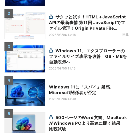
サクッと試す！HTML＋JavaScript
APIの最新事情 第11回 JavaScriptでフ
ァイル管理！Origin Private File
Systemを活用する
連載
2026/08/06 14:18
Windows 11、エクスプローラーの
ファイルサイズ表示を改善 GB・MBを
自動表示へ
2026/08/05 11:16
Windows 11に「スパイ」疑惑、
Microsoft関係者が否定
2026/08/06 14:48
500ページのWord文書、MacBook
がWindows PCより高速に開く結果
比較試験