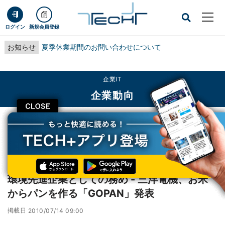
ログイン
新規会員登録
お知らせ
夏季休業期間のお問い合わせについて
企業IT
企業動向
CLOSE
TECH+
企業IT
企業動向
環境先進企業としての務め - 三洋電機、お米からパンを作る「GOPAN」発表
レポート
環境先進企業としての務め - 三洋電機、お米
からパンを作る「GOPAN」発表
掲載日
2010/07/14 09:00