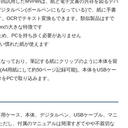
今回試用したMVPenは、紙と電子文書の共存を図るデバ
デジタルペン(ボールペンにもなっている)で、紙に手書
す。OCRでテキスト変換もできます。類似製品はすで
enの大きな特徴です
ため、PCを持ち歩く必要がありません
い慣れた紙が使えます
トになっており、筆記する紙にクリップのように本体を留
A4用紙にして約50ページ記録可能)。本体をUSBケー
タをPCで取り込みます。
専用ケース、本体、デジタルペン、USBケーブル、マニ
。ただし、付属のマニュアルは簡潔すぎてやや不親切な