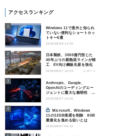
アクセスランキング
Windows 11で意外と知られ
ていない便利なショートカッ
トキー6選
2026/08/08 14:05
日本製鉄、3000億円投じた
40年ぶりの新熱延ラインが竣
工 EV向け鋼板生産を強化
レポート
2026/08/07 16:23
Anthropic、Google、
OpenAIのコーディングエー
ジェントに重大な脆弱性 認
証情報窃取などの恐れ
2026/08/07 18:02
Microsoft、Windows
11の32GB推奨を削除 8GB
最適化を進める狙いとは
2026/08/07 09:10