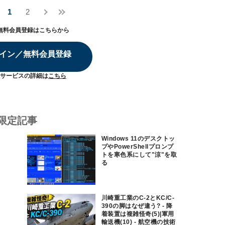
1
2
無料会員登録はこちらから
イン／無料会員登録
サービスの詳細は
こちら
限定記事
Windows 11のデスクトッ
プやPowerShellプロンプ
トを寒色系にして"涼"を取
る
川崎重工業のC-2とKC/C-
390の脚はなぜ違う? - 降
着装置は複雑怪奇(5)|軍用
輸送機(10) - 航空機の技術