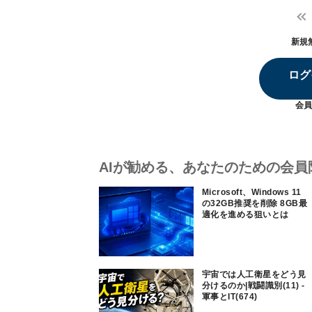
新規
ログ
会員
AIが勧める、あなたのための会員
Microsoft、Windows 11
の32GB推奨を削除 8GB最
適化を進める狙いとは
宇宙では人工衛星をどう見
分けるのか|戦闘識別(11) -
軍事とIT(674)