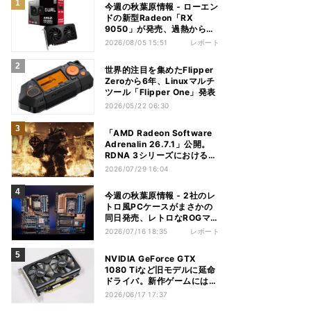
今週の秋葉原情報 - ローエン
ドの新型Radeon「RX
9050」が発売、過熱から守
れる電源ケーブルも
2026/08/05 15:51
レポート
世界的注目を集めたFlipper
Zeroから6年、Linuxマルチ
ツール「Flipper One」発表
2026/05/22 06:30
「AMD Radeon Software
Adrenalin 26.7.1」公開。
RDNA 3シリーズにおける不
具合多数解消
2026/07/29 16:04
今週の秋葉原情報 - 2社のレ
トロ風PCケースがまさかの
同日発売、レトロなROGマザ
ーも登場
2026/07/16 18:35
レポート
NVIDIA GeForce GTX
1080 Tiなど旧モデルに延命
ドライバ。新作ゲームには非
対応
2026/06/17 17:37