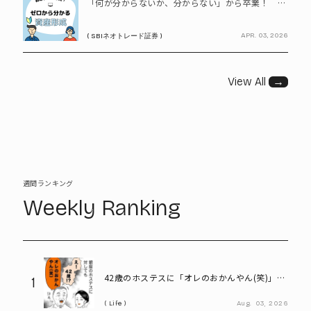
「何が分からないか、分からない」から卒業！ SBIネオトレード証券で学ぶ、はじめての資産形成
APR. 03, 2026
( SBIネオトレード証券 )
View All
→
週間ランキング
Weekly Ranking
42歳のホステスに「オレのおかんやん(笑)」と
1
言ってしまう58歳
Life
Aug.
03,
2026