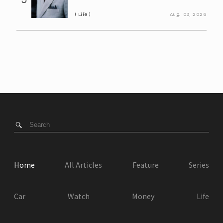
「老化の初期サイン」
Life
Aug.
03,
2026
Home
All Articles
Feature
Series
Car
Watch
Money
Life