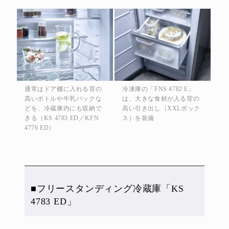
通常はドア棚に入れる背の
冷凍庫の「FNS 4782 E」
高いボトルや牛乳パックな
は、大きな食材が入る背の
どを、冷蔵庫内にも収納で
高い引き出し（XXLボック
きる（KS 4783 ED／KFN
ス）を装備
4776 ED）
■フリースタンディング冷蔵庫「KS
4783 ED」