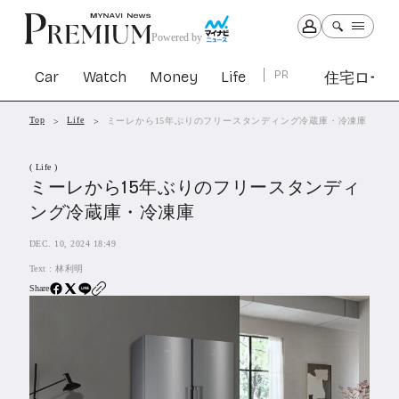
Powered by
Car
Watch
Money
Life
PR
住宅ロー
Top
Life
ミーレから15年ぶりのフリースタンディング冷蔵庫・冷凍庫
Car
Watch
Money
Life
( Life )
1303
1030
1265
2342
ミーレから15年ぶりのフリースタンディ
ング冷蔵庫・冷凍庫
PR
DEC. 10, 2024 18:49
住宅ローン
364
Text :
林利明
SBIネオトレード証券
27
Share
All Articles
特集&連載記事