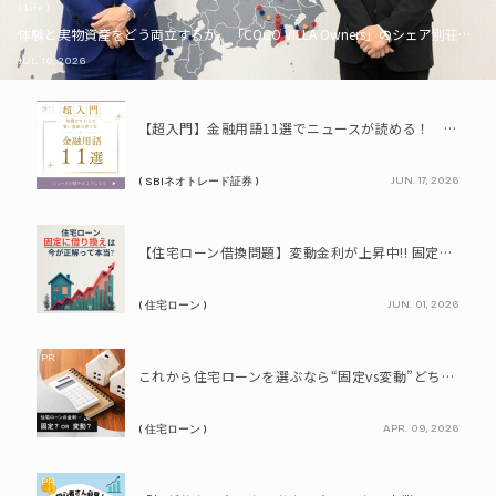
( Life )
体験と実物資産をどう両立するか。「COCO VILLA Owners」のシェア別荘とい
JUL. 16, 2026
PR
【超入門】金融用語11選でニュースが読める！ 知識ゼロからの賢い資産の育て方
JUN. 17, 2026
( SBIネオトレード証券 )
PR
【住宅ローン借換問題】変動金利が上昇中!! 固定に借り換えるなら今が正解って本当? シミュレーションで比較してみよう
JUN. 01, 2026
( 住宅ローン )
PR
これから住宅ローンを選ぶなら“固定vs変動”どちらが正解? 9割が利用したいと答えた「いま決めなくてもいい」ローンとは!?
APR. 09, 2026
( 住宅ローン )
PR