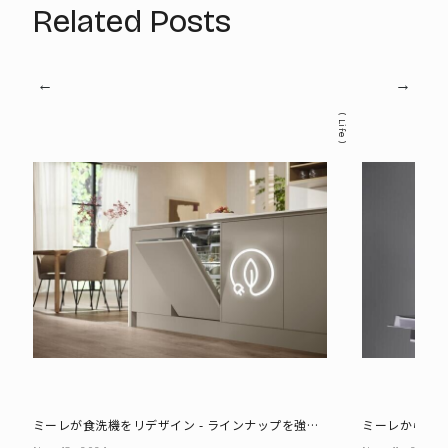
Related Posts
Life
ミーレが食洗機をリデザイン - ラインナップを強化
ミーレから新
しよりエコに、使い勝手よく
能を押さえつ