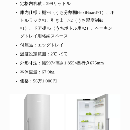
定格内容積：399リットル
庫内仕様：棚×6（うち分割棚FlexiBoard×1）、ボ
トルラック×1、引き出し×2（うち湿度制御
×1）、ドア棚×5（うちボトル用×2）、ベーキン
グトレイ用格納スペース
付属品：エッグトレイ
温度設定範囲：2℃～9℃
外形寸法：幅597×高さ1,855×奥行き675mm
本体重量：67.9kg
価格：56万1,000円