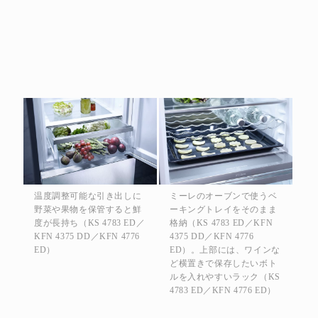
温度調整可能な引き出しに
ミーレのオーブンで使うベ
野菜や果物を保管すると鮮
ーキングトレイをそのまま
度が長持ち（KS 4783 ED／
格納（KS 4783 ED／KFN
KFN 4375 DD／KFN 4776
4375 DD／KFN 4776
ED）
ED）。上部には、ワインな
ど横置きで保存したいボト
ルを入れやすいラック（KS
4783 ED／KFN 4776 ED）