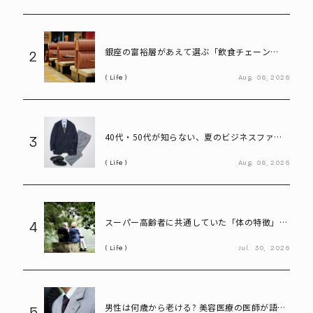
銀座の富裕層があえて選ぶ「飲食チェーン
2
店」。高級レストランにはない“価値”とは
Life
Aug.
06,
2026
40代・50代が知らない、夏のビジネスファッ
3
ション「残念な共通点」と改善ポイント
Life
Aug.
06,
2026
スーパー高齢者に共通していた「体の特徴」と
4
は? 慶應大研究で判明した長寿の秘密
Life
Jul.
30,
2026
男性は何歳から老ける? 美容医療の医師が語る
5