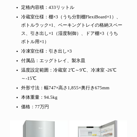
定格内容積：433リットル
冷蔵室仕様：棚×3（うち分割棚FlexiBoard×1）、
ボトルラック×1、ベーキングトレイの格納スペー
ス、引き出し×1（湿度制御）、ドア棚×3（うち
ボトル用×1）
冷凍室仕様：引き出し×3
付属品：エッグトレイ、製氷皿
温度設定範囲：冷蔵室 2℃～9℃、冷凍室 -26℃
～-15℃
外形寸法：幅747×高さ1,855×奥行き675mm
本体重量：94.5kg
価格：77万円