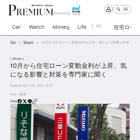
Powered by
Car
Watch
Money
Life
PR
住宅ロー
Top
Money
10月から住宅ローン変動金利が上昇、気になる影響と対策を専門
Car
Watch
Money
Life
( Money )
1303
1030
1265
2342
10月から住宅ローン変動金利が上昇、気
になる影響と対策を専門家に聞く
PR
Updated OCT. 01, 2024 15:07
住宅ローン
364
Text :
春奈
SBIネオトレード証券
27
Share
All Articles
特集&連載記事