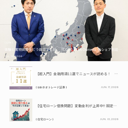
( Life )
体験と実物資産をどう両立するか。「COCO VILLA Owners」のシェア別荘とい
JUL. 16, 2026
PR
【超入門】金融用語11選でニュースが読める！ 知識ゼロからの賢い資産の育て方
JUN. 17, 2026
( SBIネオトレード証券 )
PR
【住宅ローン借換問題】変動金利が上昇中!! 固定に借り換えるなら今が正解って本当? シミュレーションで比較してみよう
JUN. 01, 2026
( 住宅ローン )