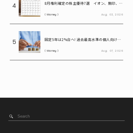
8月権利確定の株主優待7選 イオン、無印、U-
4
NEXT…今買いたい人気銘柄を紹介
Money
Aug.
03,
2026
固定5年は2%台へ! 過去最高水準の個人向け国
5
債と定期預金、100万円預けるならどちらが
Money
Aug.
07,
2026
得?