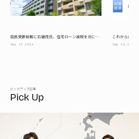
自民党新総裁に石破茂氏、住宅ローン減税を元に戻
これから金利は
す動きが出る可能性も
ける? 専門家
Sep.
27,
2024
Sep.
24,
2024
ピックアップ記事
Pick Up
PR