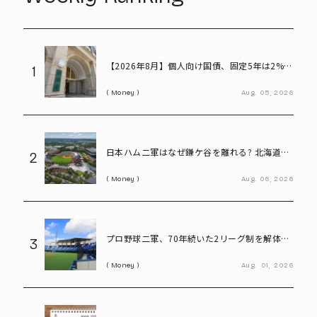
【2026年8月】個人向け国債、固定5年は2%台
1
へ - 変動10年・固定3年は? 100万円購入時の
Money
Aug.
05,
2026
利子も紹介
日本ハム二軍はなぜ鎌ケ谷を離れる? 北海道移
2
転で描く「第2のFビレッジ」構想
Money
Aug.
06,
2026
プロ野球二軍、70年続いた2リーグ制を解体
3
――「3地区制」導入で何が変わる?
Money
Aug.
01,
2026