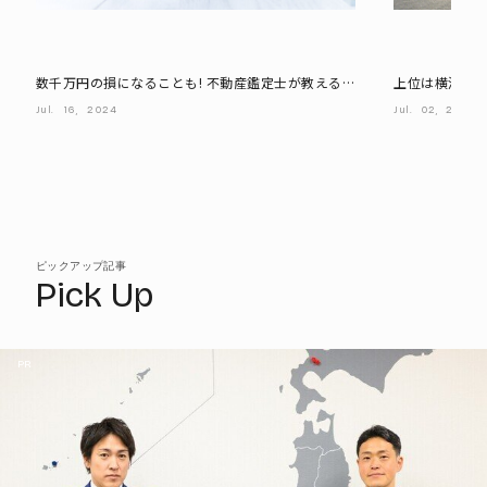
数千万円の損になることも! 不動産鑑定士が教える
上位は横浜だけ
『相続税と不動産購入の落とし穴』
県の住宅地」
Jul.
16,
2024
Jul.
02,
2024
ピックアップ記事
Pick Up
PR