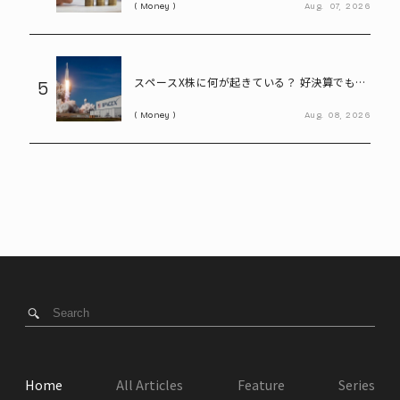
Money
Aug.
07,
2026
得?
スペースX株に何が起きている？ 好決算でも
5
13％急落、9億株超のロックアップ解除で今後
Money
Aug.
08,
2026
は
Home
All Articles
Feature
Series