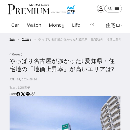
Powered by
Car
Watch
Money
Life
PR
住宅ロー
Top
Money
やっぱり名古屋が強かった! 愛知県・住宅地の「地価上昇率」が
Car
Watch
Money
Life
( Money )
1305
1031
1267
2344
やっぱり名古屋が強かった! 愛知県・住
宅地の「地価上昇率」が高いエリアは?
PR
JUL. 24, 2024 06:30
住宅ローン
365
Text :
武藤貴子
SBIネオトレード証券
27
Share
All Articles
特集&連載記事