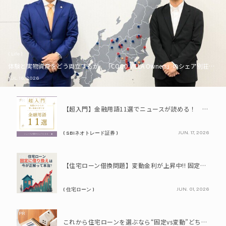
( Life )
体験と実物資産をどう両立するか。「COCO VILLA Owners」のシェア別荘とい
JUL. 16, 2026
PR
【超入門】金融用語11選でニュースが読める！ 知識ゼロからの賢い資産の育て方
JUN. 17, 2026
( SBIネオトレード証券 )
PR
【住宅ローン借換問題】変動金利が上昇中!! 固定に借り換えるなら今が正解って本当? シミュレーションで比較してみよう
JUN. 01, 2026
( 住宅ローン )
PR
これから住宅ローンを選ぶなら“固定vs変動”どちらが正解? 9割が利用したいと答えた「いま決めなくてもいい」ローンとは!?