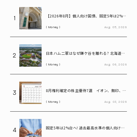
【2026年8月】個人向け国債、固定5年は2%台
1
へ - 変動10年・固定3年は? 100万円購入時の
Money
Aug.
05,
2026
利子も紹介
日本ハム二軍はなぜ鎌ケ谷を離れる? 北海道移
2
転で描く「第2のFビレッジ」構想
Money
Aug.
06,
2026
8月権利確定の株主優待7選 イオン、無印、U-
3
NEXT…今買いたい人気銘柄を紹介
Money
Aug.
03,
2026
固定5年は2%台へ! 過去最高水準の個人向け国
4
債と定期預金、100万円預けるならどちらが