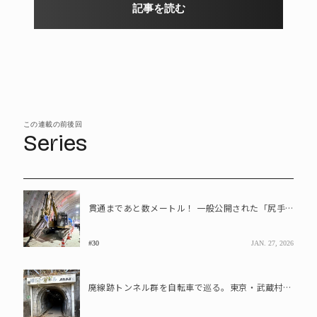
記事を読む
この連載の前後回
Series
貫通まであと数メートル！ 一般公開された「尻手黒川線」トンネル工事現場を見学
#30
JAN. 27, 2026
廃線跡トンネル群を自転車で巡る。東京・武蔵村山を走っていた軽便鉄道の記憶