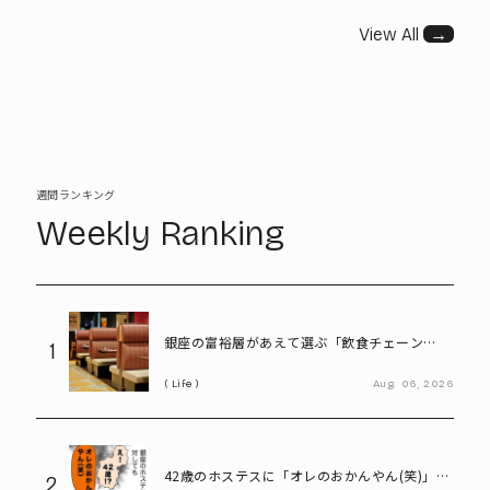
View All
→
週間ランキング
Weekly Ranking
銀座の富裕層があえて選ぶ「飲食チェーン
1
店」。高級レストランにはない“価値”とは
Life
Aug.
06,
2026
42歳のホステスに「オレのおかんやん(笑)」と
2