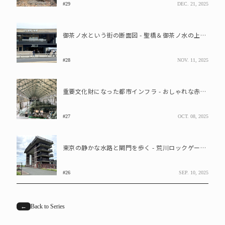
#29
DEC. 21, 2025
御茶ノ水という街の断面図 - 聖橋＆御茶ノ水の上から都市の変化を眺める
#28
NOV. 11, 2025
重要文化財になった都市インフラ - おしゃれな赤レンガの“旧三河島汚水処分場喞筒（ポンプ）場施設”
#27
OCT. 08, 2025
東京の静かな水路と閘門を歩く - 荒川ロックゲートから扇橋閘門へ
#26
SEP. 10, 2025
←
Back to Series