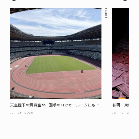
Life
天皇陛下の貴賓室や、選手のロッカールームにも入
有明・東京臨
れる“国立競技場スタジアムツアー”
災後のリアル
Jul.
28,
2025
Jul.
15,
2025