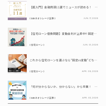
PR
【超入門】金融用語11選でニュースが読める！ 知識ゼロからの賢い資産の育て方
JUN. 17, 2026
( SBIネオトレード証券 )
PR
【住宅ローン借換問題】変動金利が上昇中!! 固定に借り換えるなら今が正解って本当? シミュレーションで比較してみよう
JUN. 01, 2026
( 住宅ローン )
PR
これから住宅ローンを選ぶなら“固定vs変動”どちらが正解? 9割が利用したいと答えた「いま決めなくてもいい」ローンとは!?
APR. 09, 2026
( 住宅ローン )
PR
「何が分からないか、分からない」から卒業！ SBIネオトレード証券で学ぶ、はじめての資産形成
APR. 03, 2026
( SBIネオトレード証券 )