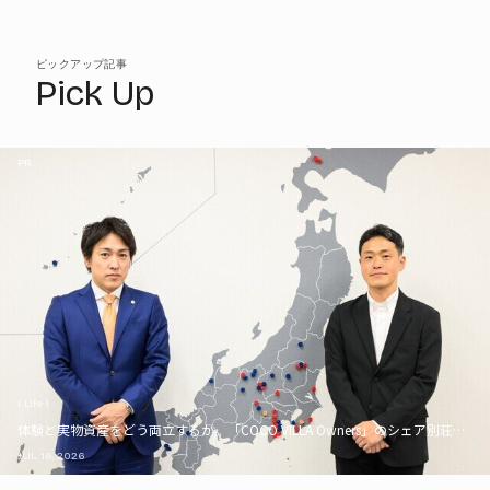
ピックアップ記事
Pick Up
PR
( Life )
体験と実物資産をどう両立するか。「COCO VILLA Owners」のシェア別荘とい
JUL. 16, 2026