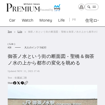
Powered by
Car
Watch
Money
Life
PR
住宅ロー
Top
Life
御茶ノ水という街の断面図 - 聖橋＆御茶ノ水の上から都市の変化を
Car
Watch
Money
Life
( Life )
1307
1031
1268
2347
大人のインフラ紀行
28
御茶ノ水という街の断面図 - 聖橋＆御茶
PR
ノ水の上から都市の変化を眺める
住宅ローン
366
Updated NOV. 11, 2025 17:45
SBIネオトレード証券
27
Text :
佐藤誠二朗
Share
All Articles
特集&連載記事