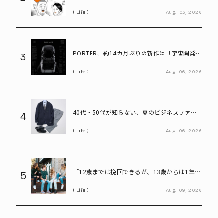
言ってしまう58歳
Life
Aug.
03,
2026
PORTER、約14カ月ぶりの新作は「宇宙開発素
3
材」採用――型崩れしにくい「BOUNCE」発売
Life
Aug.
06,
2026
40代・50代が知らない、夏のビジネスファッ
4
ション「残念な共通点」と改善ポイント
Life
Aug.
06,
2026
「12歳までは挽回できるが、13歳からは1年1
5
年が重要」アメリカの大学受験で早くも差がつ
Life
Aug.
09,
2026
くワケ