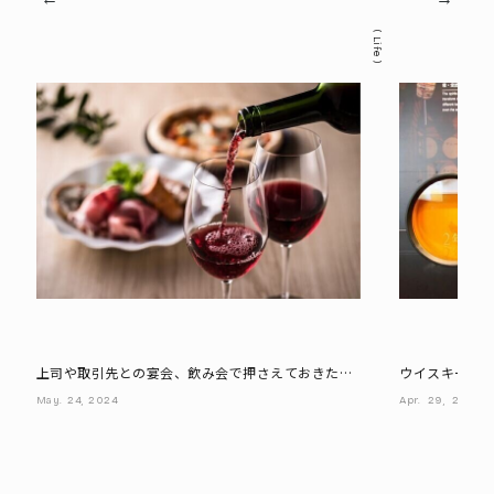
Life
上司や取引先との宴会、飲み会で押さえておきたい
ウイスキーの
マナー
と堪能できる
May.
24,
2024
Apr.
29,
2024