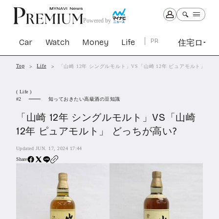
Powered by
Car
Watch
Money
Life
PR
住宅ロー
Top
Life
「山崎 12年 シングルモルト」VS「山崎 12年 ピュアモルト」 ど
Car
Watch
Money
Life
( Life )
1301
1029
1263
2339
知っておきたい高級酒の豆知識
2
「山崎 12年 シングルモルト」VS「山崎
PR
12年 ピュアモルト」 どっちが高い?
住宅ローン
363
Updated JUN. 17, 2024 17:44
SBIネオトレード証券
27
Share
All Articles
特集&連載記事