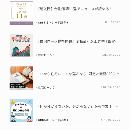
PR
【超入門】金融用語11選でニュースが読める！ 知識ゼロからの賢い資産の育て方
JUN. 17, 2026
( SBIネオトレード証券 )
PR
【住宅ローン借換問題】変動金利が上昇中!! 固定に借り換えるなら今が正解って本当? シミュレーションで比較してみよう
JUN. 01, 2026
( 住宅ローン )
PR
これから住宅ローンを選ぶなら“固定vs変動”どちらが正解? 9割が利用したいと答えた「いま決めなくてもいい」ローンとは!?
APR. 09, 2026
( 住宅ローン )
PR
「何が分からないか、分からない」から卒業！ SBIネオトレード証券で学ぶ、はじめての資産形成
APR. 03, 2026
( SBIネオトレード証券 )