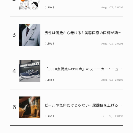
言ってしまう58歳
Life
Aug.
03,
2026
男性は何歳から老ける? 美容医療の医師が語る
3
「老化の初期サイン」
Life
Aug.
03,
2026
「1000点満点中990点」のスニーカー? ニュー
4
バランス「990」が名作と呼ばれる理由
Life
Aug.
03,
2026
ビールや魚卵だけじゃない…尿酸値を上げる
5
「食べ物・飲み物」とは? 医師が警鐘
Life
Jul.
31,
2026