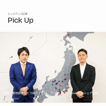
ピックアップ記事
Pick Up
PR
( Life )
体験と実物資産をどう両立するか。「COCO VILLA Owners」のシェア別荘とい
JUL. 16, 2026