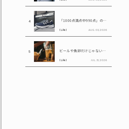
「1000点満点中990点」のスニーカー? ニューバランス「990」が名作と呼ばれる理由
4
( Life )
AUG. 03, 2026
ビールや魚卵だけじゃない…尿酸値を上げる「食べ物・飲み物」とは? 医師が警鐘
5
( Life )
JUL. 31, 2026