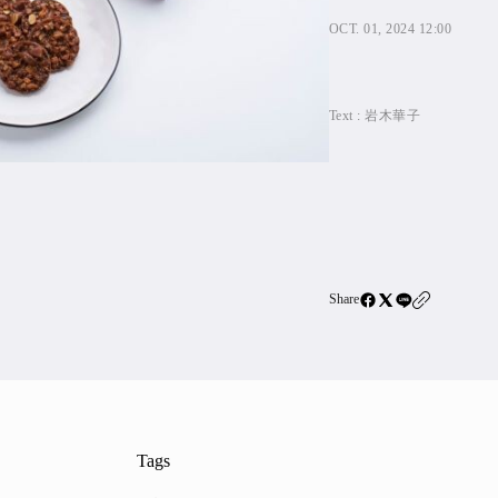
住宅ロー
OCT. 01, 2024 12:00
SBIネ
Text :
岩木華子
All Articles
特集&連載記事
Featur
Series
Share
Tags