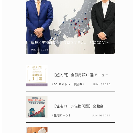
( Life )
体験と実物資産をどう両立するか。「COCO VILLA Owners
JUL. 16, 2026
PR
【超入門】金融用語11選でニュースが読める！ 知識ゼロからの賢い資産の育て方
( SBIネオトレード証券 )
JUN. 17, 2026
PR
【住宅ローン借換問題】変動金利が上昇中!! 固定に借り換えるなら今が正解って本当? シミュレーションで比較してみよう
( 住宅ローン )
JUN. 01, 2026
PR