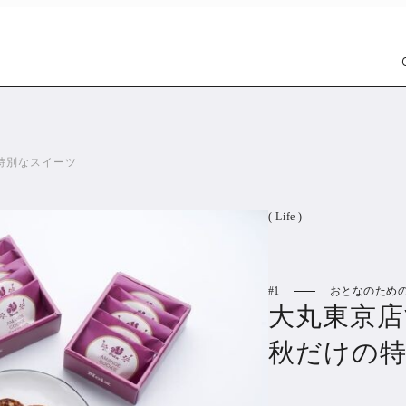
特別なスイーツ
( Life )
1
おとなのため
Car
Wat
大丸東京店
1301
秋だけの
PR