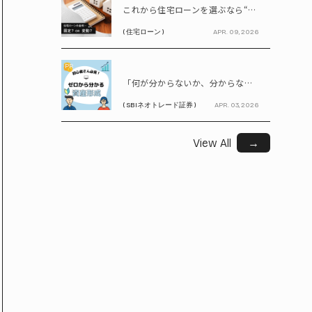
これから住宅ローンを選ぶなら“固定vs変動”どちらが正解? 9割が利用したいと答えた「いま決めなくてもいい」ローンとは!?
( 住宅ローン )
APR. 09, 2026
PR
「何が分からないか、分からない」から卒業！ SBIネオトレード証券で学ぶ、はじめての資産形成
( SBIネオトレード証券 )
APR. 03, 2026
View All
→