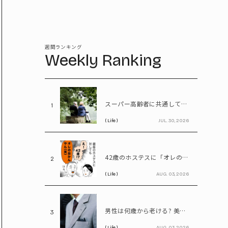
週間ランキング
Weekly Ranking
スーパー高齢者に共通していた「体の特徴」とは? 慶應大研究で判明した長寿の秘密
1
( Life )
JUL. 30, 2026
42歳のホステスに「オレのおかんやん(笑)」と言ってしまう58歳
2
( Life )
AUG. 03, 2026
男性は何歳から老ける? 美容医療の医師が語る「老化の初期サイン」
3
( Life )
AUG. 03, 2026