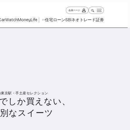
会員ページ
Car
Watch
Money
Life
住宅ローン
SBIネオトレード証券
PR
の東京駅・手土産セレクション
ch
Money
Life
でしか買えない、
1029
1263
2339
特別なスイーツ