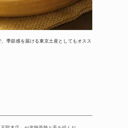
で、季節感を届ける東京土産としてもオスス
人気店「鎌倉五郎本店」が老舗茶舗と手を組んだ、和菓子好きにイチ押しな黒ごま抹茶サブレ