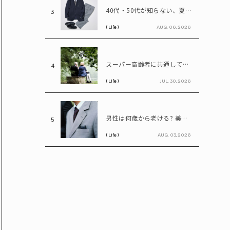
40代・50代が知らない、夏のビジネスファッション「残念な共通点」と改善ポイント
3
( Life )
AUG. 06, 2026
スーパー高齢者に共通していた「体の特徴」とは? 慶應大研究で判明した長寿の秘密
4
( Life )
JUL. 30, 2026
男性は何歳から老ける? 美容医療の医師が語る「老化の初期サイン」
5
( Life )
AUG. 03, 2026