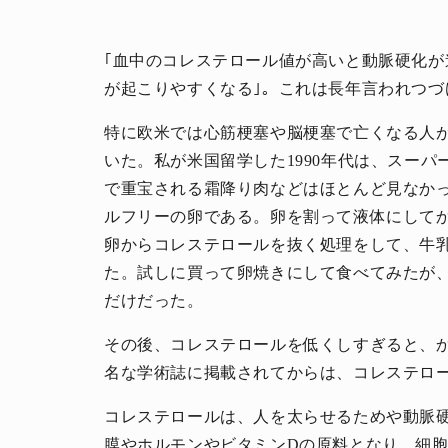
｢血中のコレステロール値が高いと動脈硬化
が起こりやすくなる｣。これは長年言われつ
特に欧米では心筋梗塞や脳梗塞で亡くなる人
いた。私が米国留学した1990年代は、スー
で重宝される霜降り肉などはほとんど見なか
ルフリーの卵である。卵を割って液体にして
卵からコレステロールを抜く処理をして、牛
た。試しに買って卵焼きにして食べてみたが
だけだった。
その後、コレステロールを低くしすぎると、
名な学術誌に掲載されてからは、コレステロ
コレステロールは、人を太らせるためや動脈
膜やホルモンやビタミンDの原料となり、細