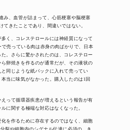
が進み、血管が詰まって、心筋梗塞や脳梗塞
づけてきたことであり、間違いではない。
が多く、コレステロールには神経質になって
パーで売っている肉は赤身の肉ばかりで、日本
った。さらに驚かされたのは、コレステロー
から卵焼きを作るのが通常だが、その液状の
乳と同じような紙パックに入れて売ってい
、本当に味気がなかった。購入したのは1回
かえって循環器疾患が増えるという報告が有
ールに関する極端な対応はなくなった。
硬化を作るために存在するのではなく、細胞
胞分裂や細胞内のシグナル伝達に必須の、き