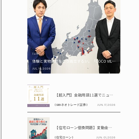
( Life )
体験と実物資産をどう両立するか。「COCO VILLA Owners
JUL. 16, 2026
PR
【超入門】金融用語11選でニュースが読める！ 知識ゼロからの賢い資産の育て方
( SBIネオトレード証券 )
JUN. 17, 2026
PR
【住宅ローン借換問題】変動金利が上昇中!! 固定に借り換えるなら今が正解って本当? シミュレーションで比較してみよう
( 住宅ローン )
JUN. 01, 2026