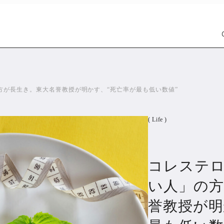
方が長生き。東大名誉教授が明かす、“死亡率が最も低い数値”
( Life )
コレステ
Car
Wat
1301
い人」の方
誉教授が明
PR