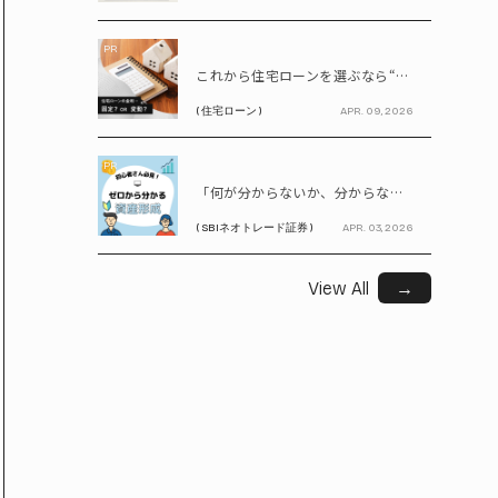
PR
これから住宅ローンを選ぶなら“固定vs変動”どちらが正解? 9割が利用したいと答えた「いま決めなくてもいい」ローンとは!?
( 住宅ローン )
APR. 09, 2026
PR
「何が分からないか、分からない」から卒業！ SBIネオトレード証券で学ぶ、はじめての資産形成
( SBIネオトレード証券 )
APR. 03, 2026
View All
→