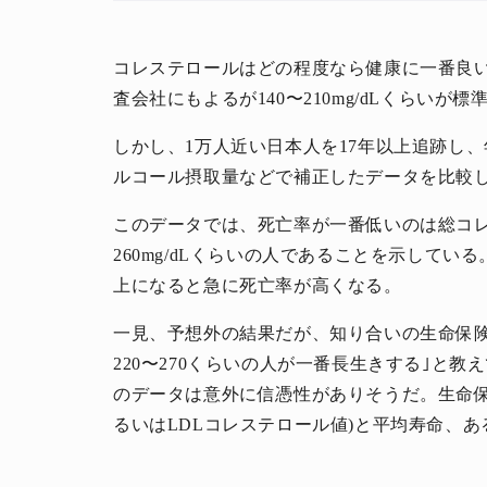
コレステロールはどの程度なら健康に一番良い
査会社にもよるが140〜210mg/dLくらいが標
しかし、1万人近い日本人を17年以上追跡し
ルコール摂取量などで補正したデータを比較
人生と暮らしを豊かに楽しむ上質な体験。
このデータでは、死亡率が一番低いのは総コレステ
260mg/dLくらいの人であることを示している
上になると急に死亡率が高くなる。
一見、予想外の結果だが、知り合いの生命保
220〜270くらいの人が一番長生きする｣と
のデータは意外に信憑性がありそうだ。生命保
るいはLDLコレステロール値)と平均寿命、