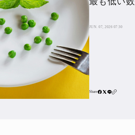
最も低い数
住宅ロー
SBIネ
JUN. 07, 2026 07:30
All Articles
特集&連載記事
Featur
Series
Share