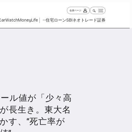
会員ページ
Car
Watch
Money
Life
住宅ローン
SBIネオトレード証券
PR
ロール値が「少々高
ch
Money
Life
1029
1263
2339
が長生き。東大名
かす、“死亡率が