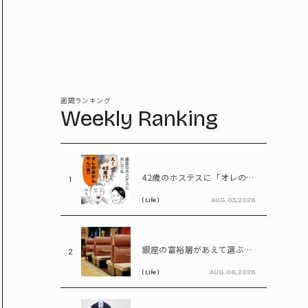
週間ランキング
Weekly Ranking
42歳のホステスに「オレのおかんやん(笑)」と言ってしまう58歳
1
( Life )
AUG. 03, 2026
銀座の富裕層があえて選ぶ「飲食チェーン店」。高級レストランにはない“価値”とは
2
( Life )
AUG. 06, 2026