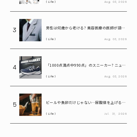
Life
Aug.
03,
2026
男性は何歳から老ける? 美容医療の医師が語る
3
「老化の初期サイン」
Life
Aug.
03,
2026
「1000点満点中990点」のスニーカー? ニュー
4
バランス「990」が名作と呼ばれる理由
Life
Aug.
03,
2026
ビールや魚卵だけじゃない…尿酸値を上げる
5
「食べ物・飲み物」とは? 医師が警鐘
Life
Jul.
31,
2026