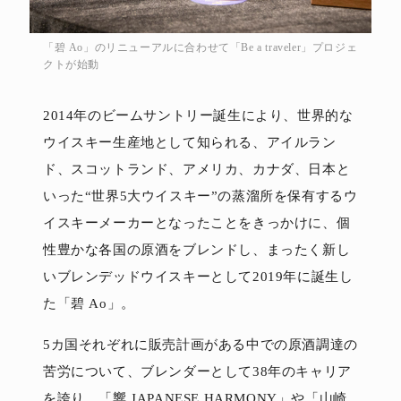
「碧 Ao」のリニューアルに合わせて「Be a traveler」プロジェ
クトが始動
2014年のビームサントリー誕生により、世界的な
ウイスキー生産地として知られる、アイルラン
ド、スコットランド、アメリカ、カナダ、日本と
いった“世界5大ウイスキー”の蒸溜所を保有するウ
イスキーメーカーとなったことをきっかけに、個
性豊かな各国の原酒をブレンドし、まったく新し
いブレンデッドウイスキーとして2019年に誕生し
た「碧 Ao」。
5カ国それぞれに販売計画がある中での原酒調達の
苦労について、ブレンダーとして38年のキャリア
を誇り、「響 JAPANESE HARMONY」や「山崎