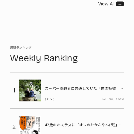
View All
→
週間ランキング
Weekly Ranking
スーパー高齢者に共通していた「体の特徴」と
1
は? 慶應大研究で判明した長寿の秘密
Life
Jul.
30,
2026
42歳のホステスに「オレのおかんやん(笑)」と
2
言ってしまう58歳