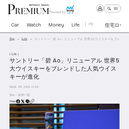
Powered by
Car
Watch
Money
Life
PR
住宅ロー
Top
Life
サントリー「碧 Ao」リニューアル 世界5大ウイスキーをブレンド
Car
Watch
Money
Life
( Life )
1301
1029
1263
2339
サントリー「碧 Ao」リニューアル 世界5
大ウイスキーをブレンドした人気ウイス
PR
キーが進化
住宅ローン
363
MAR. 09, 2026 11:00
SBIネオトレード証券
27
Text :
糸井一臣
Share
All Articles
特集&連載記事