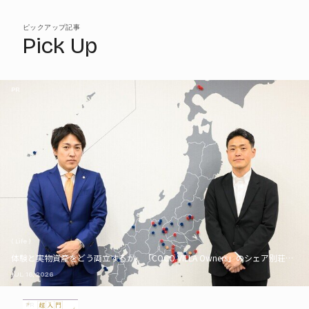
ピックアップ記事
Pick Up
PR
( Life )
体験と実物資産をどう両立するか。「COCO VILLA Owners」のシェア別荘とい
JUL. 16, 2026
PR