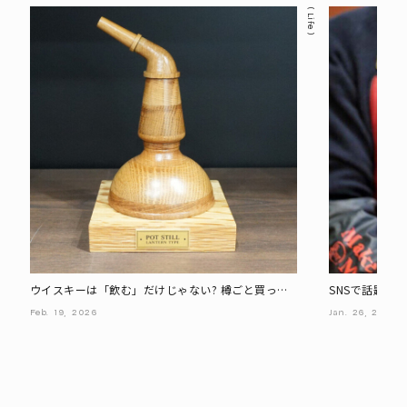
Life
ウイスキーは「飲む」だけじゃない? 樽ごと買って
SNSで話題の
「投資」するという付き合い方
カーズマーク
Feb.
19,
2026
Jan.
26,
2026