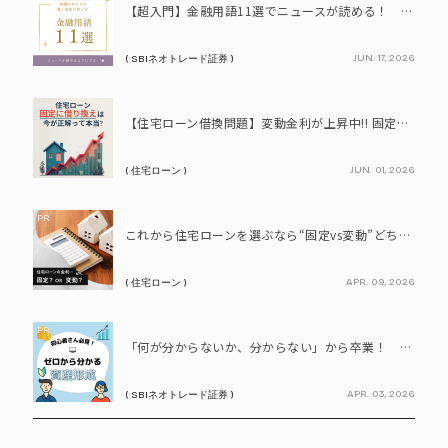
【超入門】金融用語11選でニュースが読める！ 知識ゼロからの賢い資産の育て方
JUN. 17, 2026
( SBIネオトレード証券 )
PR
【住宅ローン借換問題】変動金利が上昇中!! 固定に借り換えるなら今が正解って本当? シミュレーションで比較してみよう
JUN. 01, 2026
( 住宅ローン )
PR
これから住宅ローンを選ぶなら“固定vs変動”どちらが正解? 9割が利用したいと答えた「いま決めなくてもいい」ローンとは!?
APR. 09, 2026
( 住宅ローン )
PR
「何が分からないか、分からない」から卒業！ SBIネオトレード証券で学ぶ、はじめての資産形成
APR. 03, 2026
( SBIネオトレード証券 )