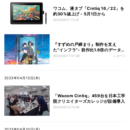
ワコム、液タブ「Cintiq 16／22」を
約30%値上げ - 5月1日から
2023/04/17 12:47
『すずめの戸締まり』制作を支え
た“インフラ”- 前作比1.6倍のデータを
いかに管理したか
2023/04/17 07:30
レポート
2023年04月13日(木)
「Wacom Cintiq」459台を日本工学
院クリエイターズカレッジが設備導入
2023/04/13 15:58
2023年04月10日(月)