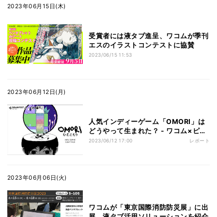
2023年06月15日(木)
受賞者には液タブ進呈、ワコムが季刊
エスのイラストコンテストに協賛
2023/06/15 11:53
2023年06月12日(月)
人気インディーゲーム「OMORI」は
どうやって生まれた？ - ワコム×ピク
シブの作画フェス「Drawfest4」
2023/06/12 17:00
レポート
2023年06月06日(火)
ワコムが「東京国際消防防災展」に出
展、液タブ活用ソリューションを紹介