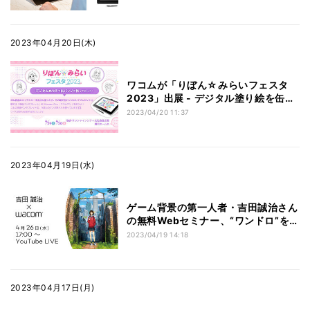
2023年04月20日(木)
ワコムが「りぼん☆みらいフェスタ
2023」出展 - デジタル塗り絵を缶バ
ッジに
2023/04/20 11:37
2023年04月19日(水)
ゲーム背景の第一人者・吉田誠治さん
の無料Webセミナー、“ワンドロ”を披
露
2023/04/19 14:18
2023年04月17日(月)