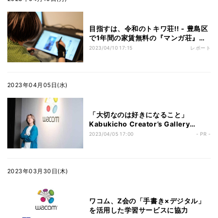
目指すは、令和のトキワ荘!! - 豊島区
で1年間の家賃無料の『マンガ荘』ス
タート
2023/04/10 17:15
レポート
2023年04月05日(水)
「大切なのは好きになること」
Kabukicho Creator’s Gallery
Project最優秀賞受賞者・Tsumugiさ
2023/04/05 17:00
- PR -
んにインタビュー!
2023年03月30日(木)
ワコム、Z会の「手書き×デジタル」
を活用した学習サービスに協力