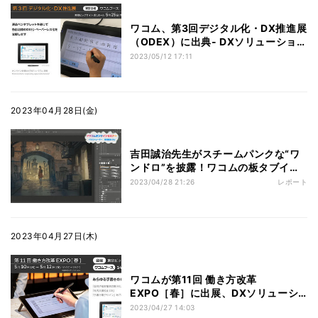
ワコム、第3回デジタル化・DX推進展
（ODEX）に出典- DXソリューション
を紹介
2023/05/12 17:11
2023年04月28日(金)
吉田誠治先生がスチームパンクな“ワ
ンドロ”を披露！ワコムの板タブイラ
スト講座
2023/04/28 21:26
レポート
2023年04月27日(木)
ワコムが第11回 働き方改革
EXPO［春］に出展、DXソリューシ
ョンを紹介
2023/04/27 14:03