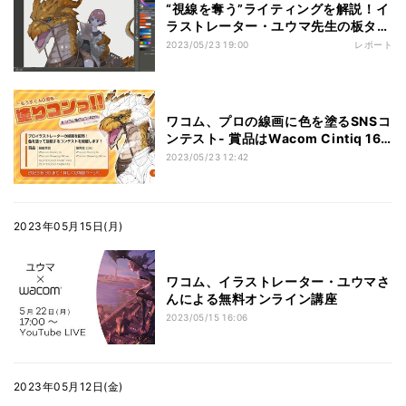
“視線を奪う”ライティングを解説！イ
ラストレーター・ユウマ先生の板タブ
イラスト講座
2023/05/23 19:00
レポート
ワコム、プロの線画に色を塗るSNSコ
ンテスト- 賞品はWacom Cintiq 16
など
2023/05/23 12:42
2023年05月15日(月)
ワコム、イラストレーター・ユウマさ
んによる無料オンライン講座
2023/05/15 16:06
2023年05月12日(金)