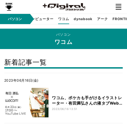
コン工房
パソコン
マウスコンピューター
ワコム
dynabook
アーク
FRONTI
パソコン
ワコム
新着記事一覧
2023年06月16日(金)
ワコム、ポケカも手がけるイラストレ
ーター・有田満弘さんの液タブWeb
講座
2023/06/16 13:51