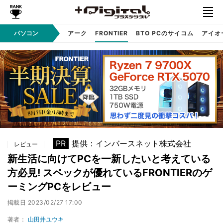
ワコム
パソコン
dynabook
アーク
FRONTIER
BTO PCのサイコム
アイオ
PR
提供：インバースネット株式会社
レビュー
新生活に向けてPCを一新したいと考えている
方必見! スペックが優れているFRONTIERのゲ
ーミングPCをレビュー
掲載日
2023/02/27 17:00
著者：
山田井ユウキ