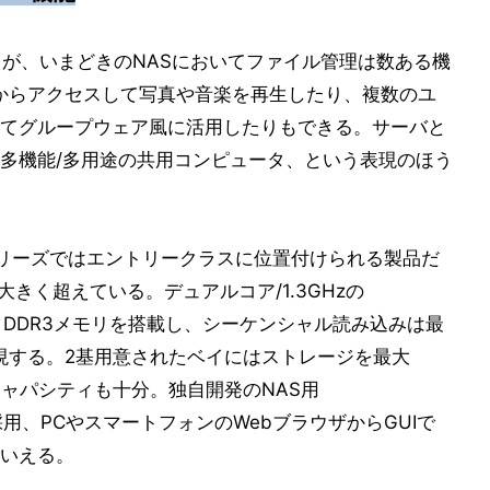
るが、いまどきのNASにおいてファイル管理は数ある機
からアクセスして写真や音楽を再生したり、複数のユ
てグループウェア風に活用したりもできる。サーバと
多機能/多用途の共用コンピュータ、という表現のほう
シリーズではエントリークラスに位置付けられる製品だ
きく超えている。デュアルコア/1.3GHzの
と512MB DDR3メモリを搭載し、シーケンシャル読み込みは最
実現する。2基用意されたベイにはストレージを最大
と、キャパシティも十分。独自開発のNAS用
SM)」を採用、PCやスマートフォンのWebブラウザからGUIで
いえる。