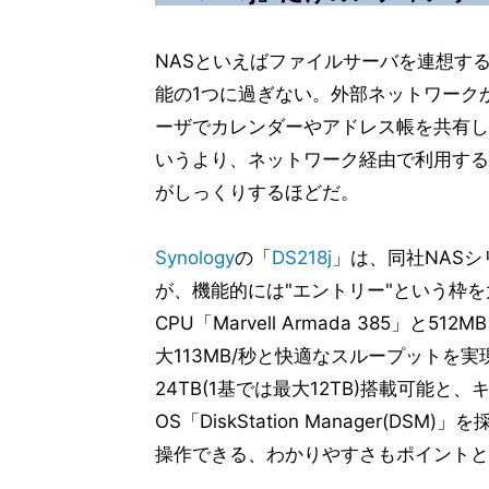
NASといえばファイルサーバを連想す
能の1つに過ぎない。外部ネットワーク
ーザでカレンダーやアドレス帳を共有し
いうより、ネットワーク経由で利用する
がしっくりするほどだ。
Synology
の「
DS218j
」は、同社NAS
が、機能的には"エントリー"という枠を大
CPU「Marvell Armada 385」
大113MB/秒と快適なスループットを
24TB(1基では最大12TB)搭載可能
OS「DiskStation Manager(D
操作できる、わかりやすさもポイントと