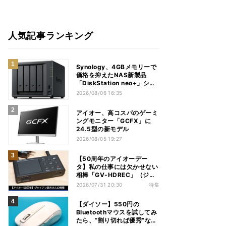
人気記事ランキング
Synology、4GBメモリーで
価格を抑えたNAS新製品
「DiskStation neo+」シリ
ーズ
2026/08/06 16:35
アイオー、高コスパのゲーミ
ングモニター「GCFX」に
24.5型の新モデル
2026/08/05 19:27
【50周年のアイオーデー
タ】私の仕事には欠かせない
相棒「GV-HDREC」（ジャ
イアン鈴木さん）
2026/07/31 20:30
特集
【ダイソー】550円の
Bluetoothマウスを試してみ
たら、“割り切れば優秀”な1