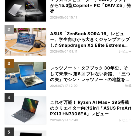
から15.3型Copilot+ PC「DAIV Z5」発
売
2026/08/06 15:11
ASUS「ZenBook SORA 16」レビュ
ー、学生向けから大きくジャンプアップ
したSnapdragon X2 Elite Extremeノ
ートPC
2026/05/04 09:11
レビュー
レッツノート・タフブック 30年史、そ
して未来へ 第6回 ブレない針路、「三つ
の矢」でシン・レッツノートの地盤を築
く
2026/07/17 12:00
連載
これぞ万能！ Ryzen AI Max+ 395搭載
のクリエイター向け2in1「ASUS ProArt
PX13 HN7306EA」レビュー
2026/07/24 17:40
レビュー