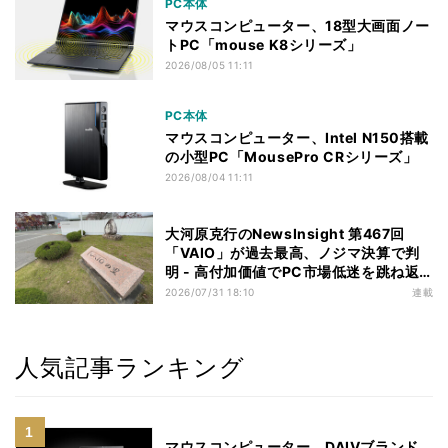
PC本体
マウスコンピューター、18型大画面ノー
トPC「mouse K8シリーズ」
2026/08/05 11:11
PC本体
マウスコンピューター、Intel N150搭載
の小型PC「MousePro CRシリーズ」
2026/08/04 11:11
大河原克行のNewsInsight 第467回
「VAIO」が過去最高、ノジマ決算で判
明 - 高付加価値でPC市場低迷を跳ね返
す
2026/07/31 18:10
連載
人気記事ランキング
マウスコンピューター、DAIVブランド