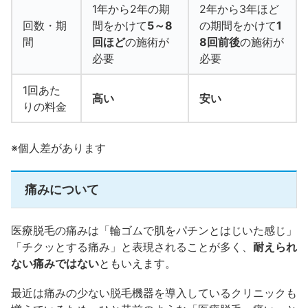
1年から2年の期
2年から3年ほど
回数・期
間をかけて
5～8
の期間をかけて
1
間
回ほど
の施術が
8回前後
の施術が
必要
必要
1回あた
高い
安い
りの料金
※個人差があります
痛みについて
医療脱毛の痛みは「輪ゴムで肌をパチンとはじいた感じ」
「チクッとする痛み」と表現されることが多く、
耐えられ
ない痛みではない
ともいえます。
最近は痛みの少ない脱毛機器を導入しているクリニックも