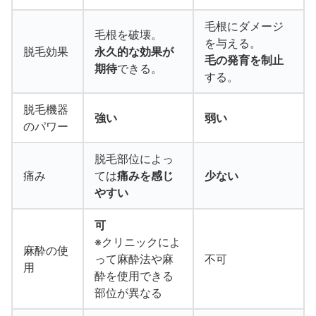
毛根にダメージ
毛根を破壊。
を与える。
脱毛効果
永久的な効果が
毛の発育を制止
期待
できる。
する。
脱毛機器
強い
弱い
のパワー
脱毛部位によっ
痛み
ては
痛みを感じ
少ない
やすい
可
※クリニックによ
麻酔の使
って麻酔法や麻
不可
用
酔を使用できる
部位が異なる