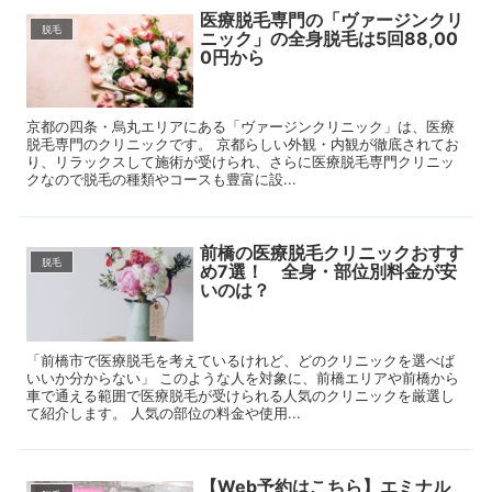
医療脱毛専門の「ヴァージンクリ
脱毛
ニック」の全身脱毛は5回88,00
0円から
京都の四条・烏丸エリアにある「ヴァージンクリニック」は、医療
脱毛専門のクリニックです。 京都らしい外観・内観が徹底されてお
り、リラックスして施術が受けられ、さらに医療脱毛専門クリニッ
クなので脱毛の種類やコースも豊富に設...
前橋の医療脱毛クリニックおすす
脱毛
め7選！ 全身・部位別料金が安
いのは？
「前橋市で医療脱毛を考えているけれど、どのクリニックを選べば
いいか分からない」 このような人を対象に、前橋エリアや前橋から
車で通える範囲で医療脱毛が受けられる人気のクリニックを厳選し
て紹介します。 人気の部位の料金や使用...
【Web予約はこちら】エミナル