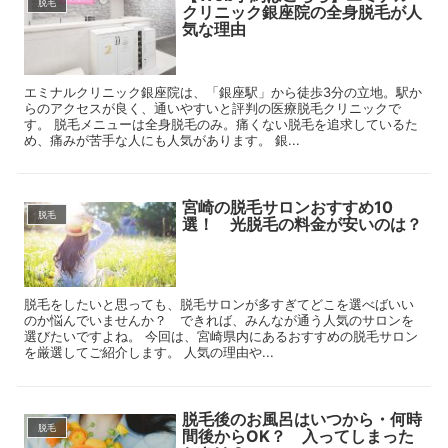
脱毛
クリニック銀座院の全身脱毛が人
気な理由
エミナルクリニック銀座院は、「銀座駅」から徒歩3分の立地。駅か
らのアクセスが良く、通いやすいと評判の医療脱毛クリニックで
す。 脱毛メニューは全身脱毛のみ。痛くない脱毛を追求しているた
め、痛みが苦手な人にも人気があります。 銀...
宮崎の脱毛サロンおすすめ10
脱毛
選！ 光脱毛の料金が安いのは？
脱毛をしたいと思っても、脱毛サロンが多すぎてどこを選べばいい
のか悩んでいませんか？ できれば、みんなが通う人気のサロンを
選びたいですよね。 今回は、宮崎県内にあるおすすめの脱毛サロン
を厳選してご紹介します。 人気の理由や...
脱毛後のお風呂はいつから・何時
脱毛
間後からOK？ 入ってしまった