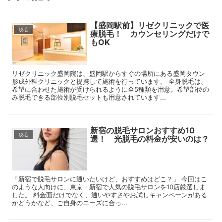
【盛岡駅前】リゼクリニックで医
脱毛
療脱毛！ カウンセリングだけで
もOK
リゼクリニック盛岡院は、盛岡駅からすぐの場所にある盛岡タウン
形成外科クリニックと提携して施術を行っています。 全身脱毛は、
希望に合わせた施術が受けられるように全5種類を用意。希望部位の
み脱毛できる部位別脱毛セットも用意されています...
新宿の脱毛サロンおすすめ10
脱毛
選！ 光脱毛の料金が安いのは？
「新宿で脱毛サロンに通いたいけど、おすすめはどこ？」 今回はこ
のような人向けに、東京・新宿で人気の脱毛サロンを10店厳選しま
した。 料金面だけでなく、通いやすさやお試しキャンペーンがある
かどうかなど、ご自身のニーズに合っ...