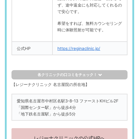
ず、途中返金にも対応してくれるの
で安心です。
希望をすれば、無料カウンセリング
時に体験照射が可能です。
公式HP
https://reginaclinic.jp/
各クリニックの口コミをチェック！
評判の良い口コミ
【レジーナクリニック 名古屋院の所在地】
レジーナクリニック 名古屋院
愛知県名古屋市中村区名駅3-8-13 ファーストKHビル2F
「落ち着いた雰囲気で、強制されるような勧誘はない。肌が
「国際センター駅」から徒歩4分
荒れていた際は、診察後に別日の再予約の対応をしてくれ
「地下鉄名古屋駅」から徒歩5分
た」
（28歳／正社員（一般事務）事務系専門職／法務・財務・人
事・総務など）
レジーナクリニックの公式HPへ