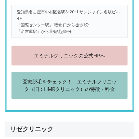
エミナルクリニック 名古屋院
愛知県名古屋市中村区名駅3-20-1 サンシャイン名駅ビル
「駅から近く通、いやすかった。スマホで予約できて便利だ
4F
った」
「国際センター駅」1番出口から徒歩1分
（24歳／正社員（総合職）専門職／（金融・不動産・医療・
「名古屋駅」から最短徒歩9分
福祉系など）
エミナルクリニック 名古屋院
「前回の施術後の皮膚の状態をこまめに聞いてくれた」
エミナルクリニックの公式HPへ
（33歳／その他／看護師専門職／金融・不動産・医療・福祉
系など）
評判の悪い口コミ
医療脱毛をチェック！ エミナルクリニッ
ク（旧：HMRクリニック）の特徴・料金
エミナルクリニック 名古屋院
「1カ月に一度のペースで予約できて通える、と聞いていた
が、実際は予約が埋まってることが多く、3カ月に一度くらい
のペースだった」
（24歳／正社員（総合職）専門職／（金融・不動産・医療・
福祉系など）
リゼクリニック
エミナルクリニック 名古屋院