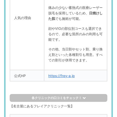
痛みの少ない蓄熱式の医療レーザー
脱毛を採用しているため、
日焼けし
人気の理由
た肌
でも施術が可能。
顔やVIOの部位別コースも選択でき
るので、必要な箇所のみの利用も可
能です。
その他、当日割やセット割、乗り換
え割といった各種割引も用意。すべ
ての割引が併用できます。
公式HP
https://frey-a.jp
各クリニックの口コミをチェック！
評判の良い口コミ
【名古屋にあるフレイアクリニック一覧】
フレイアクリニック 名古屋栄院