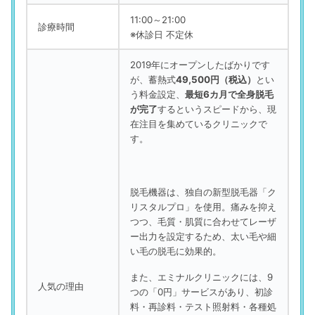
11:00～21:00
診療時間
※休診日 不定休
2019年にオープンしたばかりです
が、蓄熱式
49,500円（税込）
とい
う料金設定、
最短6カ月で全身脱毛
が完了
するというスピードから、現
在注目を集めているクリニックで
す。
脱毛機器は、独自の新型脱毛器「ク
リスタルプロ」を使用。痛みを抑え
つつ、毛質・肌質に合わせてレーザ
ー出力を設定するため、太い毛や細
い毛の脱毛に効果的。
また、エミナルクリニックには、9
人気の理由
つの「0円」サービスがあり、初診
料・再診料・テスト照射料・各種処