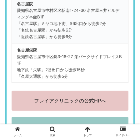
名古屋院
「価格がリーズナブルで、アフターケアの薬ももらえてよか
愛知県名古屋市中村区名駅南1-24-30 名古屋三井ビルデ
った」
ィング本館B1F
（27歳／正社員（総合職）／技術職／研究開発、建設・建
「名古屋駅」ミヤコ地下街、S6出口から徒歩2分
築・設備工事、その他）
「名鉄名古屋駅」から徒歩6分
「近鉄名古屋駅」から徒歩6分
フレイアクリニック 名古屋栄院
「施術中痛くないですか？ 大丈夫ですか？ と確認しな
名古屋栄院
がらやってくれるのがよかった」
愛知県名古屋市中区錦3-16-27 栄パークサイドプレイスB
（25歳／正社員（一般事務）／販売職・サービス系）
1F
地下鉄「栄駅」2番出口から徒歩15秒
フレイアクリニック 名古屋栄院
「久屋大通駅」から徒歩5分
「説明がていねい」
（32歳／正社員（一般事務）／事務系専門職／法務・財務・
人事・総務など）
フレイアクリニックの公式HPへ
評判の悪い口コミ
フレイアクリニック 名古屋栄院
「予約が取りづらかった」
痛みが少なくて通いやすい医療脱毛！ フ
（27歳／正社員（総合職）／営業職）
レイアクリニックの特徴・料金
ホーム
検索
トップ
サイドバー