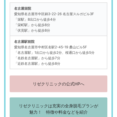
リゼクリニック 名古屋栄院
名古屋栄院
「予約がとりやすい 最初の契約のときに、強い勧誘がなかっ
愛知県名古屋市中区錦3-22-26 名古屋スルガビル3F
た」
「栄駅」8出口から徒歩4分
（46歳／パート・アルバイト販売職・サービス系）
「栄町駅」から徒歩8分
「伏見駅」から徒歩8分
リゼクリニック 名古屋栄院
「施術がていねいで、説明もわかりやすかったです」
名古屋駅前院
（43歳／パート・アルバイト／事務系専門職／法務・財務・
愛知県名古屋市中村区名駅2-45-19 桑山ビル5F
人事・総務など）
「名古屋駅」1出口から徒歩2分、桜通口から徒歩5分
「名鉄名古屋駅」から徒歩7分
リゼクリニック ク 名古屋駅前院
「近鉄名古屋駅」から徒歩8分
「自分の予算ややりたい部分に合わせたコース提案をしても
らえた」
（25歳／正社員（総合職）／その他／不動産）
リゼクリニックの公式HPへ
評判の悪い口コミ
リゼクリニック 名古屋栄院
「予約が取りにくい日があった」
リゼクリニックは充実の全身脱毛プランが
（30歳／正社員（一般事務）／秘書・アシスタント職）
魅力！ 特徴や料金などを紹介