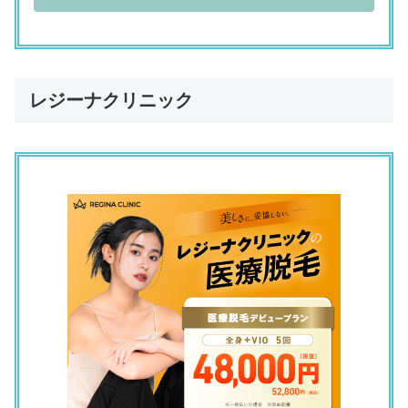
リゼクリニック 名古屋栄院
「予約が取りにくい。1回で全身の脱毛ができない。他院より
料金が高い」
（52歳／主婦／その他／専業主婦）
レジーナクリニック
リゼクリニック 名古屋駅前院
「予約が取りにくい」
（25歳／正社員（総合職）／その他／不動産）