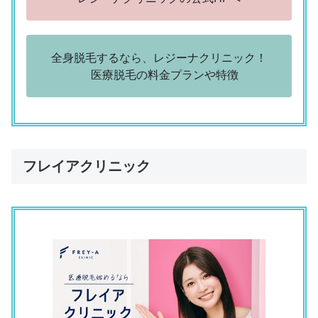
レジーナクリニック 名古屋院
「予約が取りやすかった」
（32歳／主婦専門職／金融・不動産・医療・福祉系など）
全身脱毛するなら、レジーナクリニック！
レジーナクリニック 名古屋院
医療脱毛の料金プランや特徴
「スタッフの対応がよかった」
（23歳／正社員（総合職）／技術職（設計・エンジニア）
評判の悪い口コミ
レジーナクリニック 名古屋院
フレイアクリニック
「予約がなかなか取れなかった」
（50歳／正社員（一般事務）／事務系専門職／マーケティン
グ・企画開発・事業開発など）
レジーナクリニック 名古屋院
「予約が取りにくく、6カ月ほど空くことがあった」
（28歳／正社員（一般事務）／事務系専門職／法務・財務・
人事・総務など）