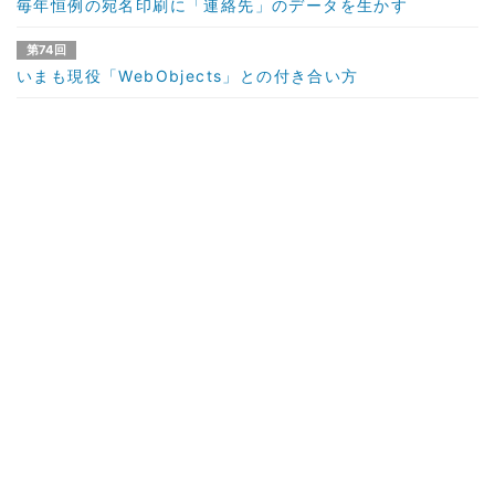
毎年恒例の宛名印刷に「連絡先」のデータを生かす
第74回
いまも現役「WebObjects」との付き合い方