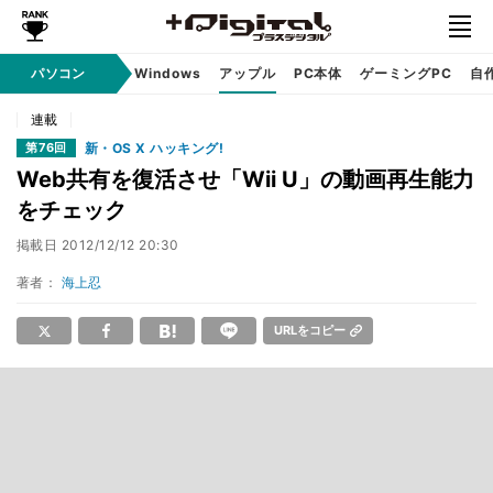
パソコン
Windows
アップル
PC本体
ゲーミングPC
自
連載
新・OS X ハッキング!
第76回
Web共有を復活させ「Wii U」の動画再生能力
をチェック
掲載日
2012/12/12 20:30
著者：
海上忍
URLをコピー