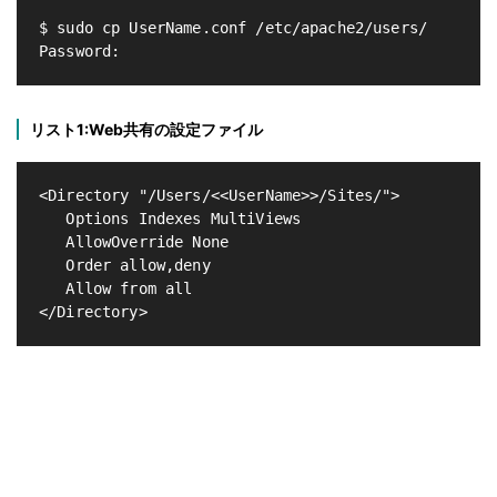
$ sudo cp UserName.conf /etc/apache2/users/

リスト1:Web共有の設定ファイル
<Directory "/Users/<<UserName>>/Sites/">

   Options Indexes MultiViews

   AllowOverride None

   Order allow,deny

   Allow from all
