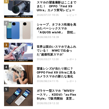
スマホの望遠撮影はここまで
きた！ OPPO「Find X9
Ultra」カメラ実写レビュー
2026/07/31 19:05
レビュー
シャープ、タフネス性能を高
めたベーシックスマホ
「AQUOS wish6」 防犯性
能も充実
2026/08/05 18:39
世界は面白いスマホであふれ
ている！ MWCで出会っ
た“超個性派スマホ”
2026/03/21 12:00
レポート
望遠レンズが当たり前に？
OPPO Find X9 Ultraに見る
カメラスマホの新たな進化
2026/06/24 11:15
レポート
ガラケー型スマホ「MIVEケ
ースマ」、KDDIの「au Flex
Style」で販売開始 直営店
では実機の展示も
2026/05/29 12:32