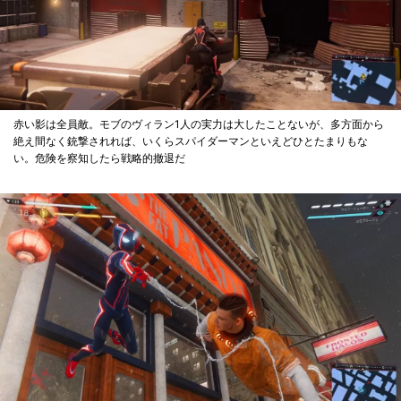
赤い影は全員敵。モブのヴィラン1人の実力は大したことないが、多方面から
絶え間なく銃撃されれば、いくらスパイダーマンといえどひとたまりもな
い。危険を察知したら戦略的撤退だ