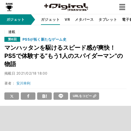
ガジェット
ガジェット
VR
メタバース
タブレット
電子
連載
PS5が拓く新たなゲーム史
第6回
マンハッタンを駆けるスピード感が爽快！
PS5で体験する“もう1人のスパイダーマン”の
物語
掲載日
2021/02/18 18:00
著者：
安川幸利
URLをコピー