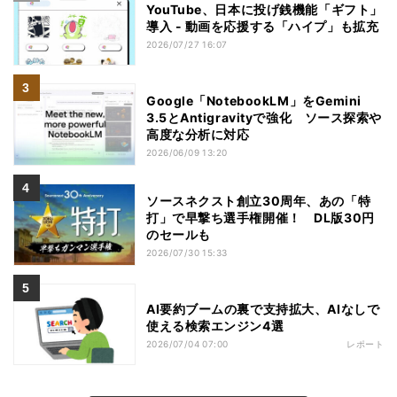
YouTube、日本に投げ銭機能「ギフト」
導入 - 動画を応援する「ハイプ」も拡充
2026/07/27 16:07
Google「NotebookLM」をGemini
3.5とAntigravityで強化 ソース探索や
高度な分析に対応
2026/06/09 13:20
ソースネクスト創立30周年、あの「特
打」で早撃ち選手権開催！ DL版30円
のセールも
2026/07/30 15:33
AI要約ブームの裏で支持拡大、AIなしで
使える検索エンジン4選
2026/07/04 07:00
レポート