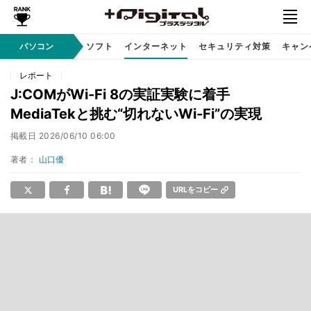
AI PC
パソコン
周辺機器
ソフト
インターネット
セキュリティ対策
キャン
レポート
J:COMがWi-Fi 8の実証実験に着手
MediaTekと挑む“切れないWi-Fi”の実現
掲載日
2026/06/10 06:00
著者：
山口優
URLをコピー