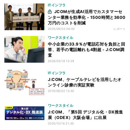
ITインフラ
JCOMが生成AI活用でカスタマーセ
ンター業務を効率化 - 1500時間と3600
万円のコストを削減
2025/09/02 06:00
レポート
ワークスタイル
中小企業の33.9％が電話応対を負担と回
答、若手の電話離れも4割超 - J:COM調
査
2026/03/18 12:29
ITインフラ
J:COM、ケーブルテレビを活用したオ
ンライン診療の実証実験
2019/08/02 13:40
ワークスタイル
J:COM、「第5回 デジタル化・DX推進
展（ODEX）大阪会場」に出展
2025/10/16 21:45