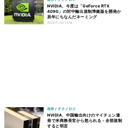
NVIDIA、今度は「GeForce RTX
4090」の対中輸出規制準拠版を開発か
辰年にちなんだネーミング
2023/11/30 13:18
自作 / テクノロジ
NVIDIA、中国輸出向けのマイチェン連
発で米商務長官から怒られる - 全部規制
すると明言