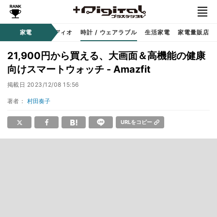
ー
サウンド / オーディオ
家電
時計 / ウェアラブル
生活家電
家電量販店
21,900円から買える、大画面＆高機能の健康
向けスマートウォッチ - Amazfit
掲載日
2023/12/08 15:56
著者：
村田奏子
URLをコピー