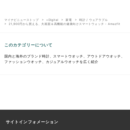
マイナビニューストップ
+Digital
家電
時計 / ウェアラブル
21,900円から買える、大画面＆高機能の健康向けスマートウォッチ - Amazfit
このカテゴリーについて
国内と海外のブランド時計、スマートウオッチ、アウトドアウオッチ、
ファッションウオッチ、カジュアルウオッチを広く紹介
サイトインフォメーション