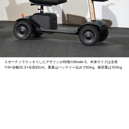
スポーティでスッキリしたデザインが特徴のModel S。本体サイズは全長
119×全幅55.3×全高92cm。重量はバッテリー込みで63kg。耐荷重は100kg