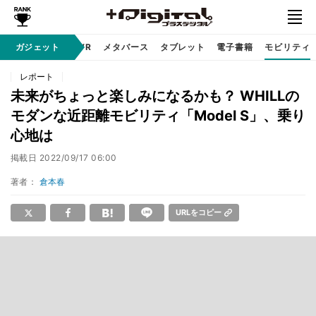
ガジェット
ガジェット
VR
メタバース
タブレット
電子書籍
モビリティ
レポート
未来がちょっと楽しみになるかも？ WHILLの
モダンな近距離モビリティ「Model S」、乗り
心地は
掲載日
2022/09/17 06:00
著者：
倉本春
URLをコピー