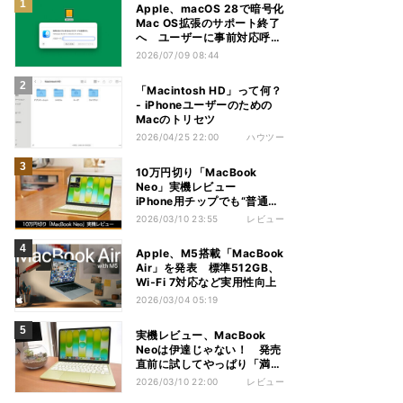
Apple、macOS 28で暗号化
Mac OS拡張のサポート終了
へ ユーザーに事前対応呼び
かけ
2026/07/09 08:44
「Macintosh HD」って何？
- iPhoneユーザーのための
Macのトリセツ
2026/04/25 22:00
ハウツー
10万円切り「MacBook
Neo」実機レビュー
iPhone用チップでも“普通に
使えた”意外な実力
2026/03/10 23:55
レビュー
Apple、M5搭載「MacBook
Air」を発表 標準512GB、
Wi‑Fi 7対応など実用性向上
2026/03/04 05:19
実機レビュー、MacBook
Neoは伊達じゃない！ 発売
直前に試してやっぱり「満
足」
2026/03/10 22:00
レビュー