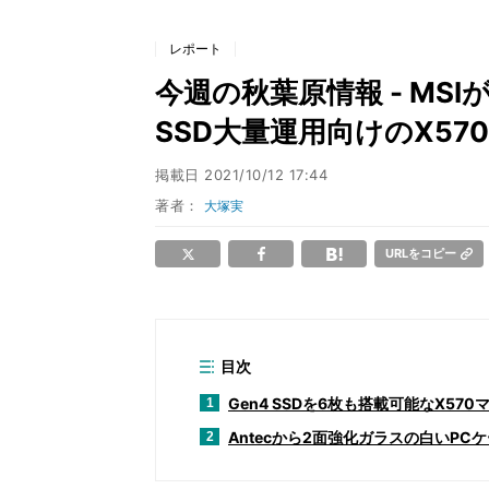
レポート
今週の秋葉原情報 - MS
SSD大量運用向けのX57
掲載日
2021/10/12 17:44
著者：
大塚実
URLをコピー
目次
Gen4 SSDを6枚も搭載可能なX570
1
Antecから2面強化ガラスの白いPC
2