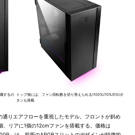
が付属するの
トップ側には、ファン回転数を切り替えられる(100%/70%/0%)ボ
タンも搭載
w」は、名前の通りエアフローを重視したモデル。フロントが斜め
、リアに1個の12cmファンを搭載する。価格は
ric 300R」は、前面のARGBスリットのデザインが特徴的