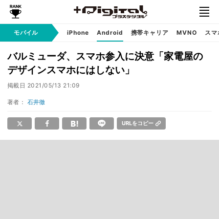
モバイル
iPhone
Android
携帯キャリア
MVNO
スマ
バルミューダ、スマホ参入に決意「家電屋の
デザインスマホにはしない」
掲載日
2021/05/13 21:09
著者：
石井徹
URLをコピー