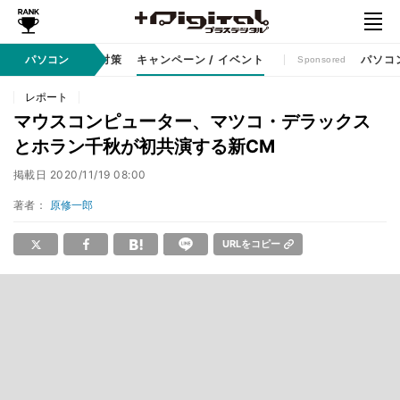
ット
パソコン
セキュリティ対策
キャンペーン / イベント
パソコ
Sponsored
レポート
マウスコンピューター、マツコ・デラックス
とホラン千秋が初共演する新CM
掲載日
2020/11/19 08:00
著者：
原修一郎
URLをコピー