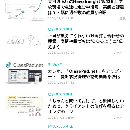
大河原克行のNewsInsight 第428回 学
校現場で急速に進むAI活用、実態と課題
は？ - 既に過半数の教員が利用
2026/03/11 15:45
連載
ビジネススキル
上司が教えてくれない対面打ち合わせの
極意、表情や相づちは“○○るように”伝
えよう
2025/12/05 12:00
レポート
学びのIT
カシオ、「ClassPad.net」をアップデ
ート - 提出状況管理や協働機能を強化
2025/12/02 14:22
ビジネススキル
「ちゃんと聞いておけば」と後悔しない
ために、クライアントの信頼を得るヒア
リングのコツ
2025/11/28 12:00
レポート
ビジネススキル