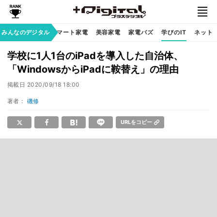
家族のデジタル
みんなのデジタル
スマート家電
美容家電
家電バズ
学びのIT
ネット
学校に1人1台のiPadを導入した自治体、
「WindowsからiPadに鞍替え」の理由
掲載日
2020/09/18 18:00
著者：
磯修
URLをコピー