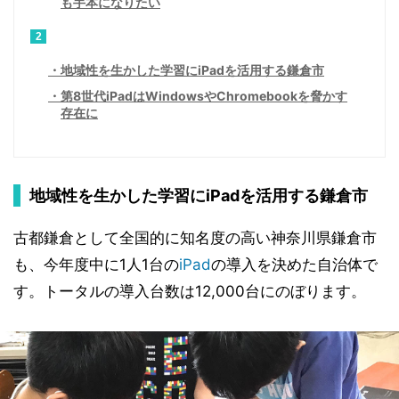
も手本になりたい
2
地域性を生かした学習にiPadを活用する鎌倉市
第8世代iPadはWindowsやChromebookを脅かす
存在に
地域性を生かした学習にiPadを活用する鎌倉市
古都鎌倉として全国的に知名度の高い神奈川県鎌倉市
も、今年度中に1人1台の
iPad
の導入を決めた自治体で
す。トータルの導入台数は12,000台にのぼります。