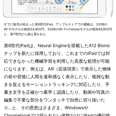
すでに販売が始まった第8世代iPad。アップルストアでの価格は、32GBの
Wi-Fiモデルが税別34,800円、32GBのWi-Fi+Cellularモデルが税別49,800円
と、第7世代から据え置かれた
第8世代iPadは、Neural Engineを搭載したA12 Bionic
チップを新たに採用しており、これまでのiPadでは対
応できなかった機械学習を利用した高度な処理が可能
になります。例えば、AR（拡張現実）で表示した物体
の前や背後に人間を違和感なく表示したり、複雑な動
きを捉えるモーショントラッキングに対応したり、手
書き文字を正確かつ素早く認識したり、動画や写真の
編集で不要な部分をワンタッチで自然に切り抜いた
り…と、その恩恵はさまざま。Windowsや
Chromebookでは得られない体験だけにiPadの優位性