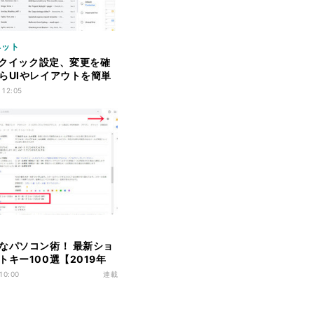
ネット
lにクイック設定、変更を確
らUIやレイアウトを簡単
 12:05
なパソコン術！ 最新ショ
トキー100選【2019年
回 Gmailのショートカッ
 10:00
連載
0選