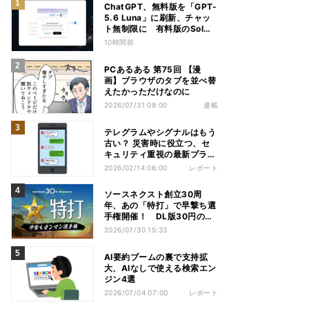
ChatGPT、無料版を「GPT-
5.6 Luna」に刷新、チャッ
ト無制限に 有料版のSolも
精度向上
10時間前
PCあるある 第75回 【漫
画】ブラウザのタブを並べ替
えたかっただけなのに
2026/07/31 08:00
連載
テレグラムやシグナルはもう
古い？ 災害時に役立つ、セ
キュリティ重視の最新プライ
ベートSMS3選
2026/02/14 06:00
レポート
ソースネクスト創立30周
年、あの「特打」で早撃ち選
手権開催！ DL版30円のセ
ールも
2026/07/30 15:33
AI要約ブームの裏で支持拡
大、AIなしで使える検索エン
ジン4選
2026/07/04 07:00
レポート