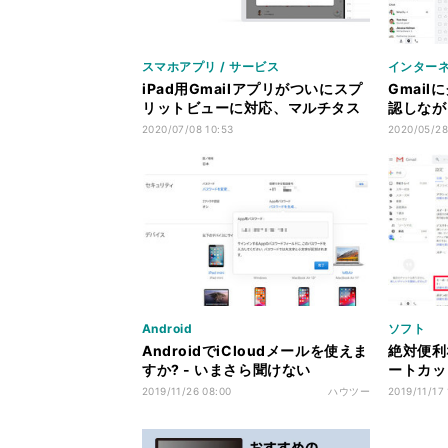
スマホアプリ / サービス
インター
iPad用Gmailアプリがついにスプ
Gmai
リットビューに対応、マルチタス
認しなが
クが便利に
設定
2020/07/08 10:53
2020/05/28
Android
ソフト
AndroidでiCloudメールを使えま
絶対便利
すか? - いまさら聞けない
ートカッ
Androidのなぜ
版】 第6
2019/11/26 08:00
ハウツー
2019/11/17
トキー2