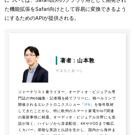
については、Safari以外のブラウザ用として開発され
た機能拡張をSafari向けとして容易に変換できるよう
にするためのAPIが提供される。
著者 : 山本敦
やまもとあつし
ジャーナリスト兼ライター。オーディオ・ビジュアル専
門誌のWeb編集・記者職を経てフリーに。独ベルリンで
開催されるエレクトロニクスショー「
IFA
」を毎年取材
してきたことから、特に欧州のスマート家電やIoT関連
の最新事情に精通。オーディオ・ビジュアル分野にも造
詣が深く、ハイレゾから音楽配信、4KやVODまで幅広
くカバー。堪能な英語と仏語を生かし、国内から海外ま