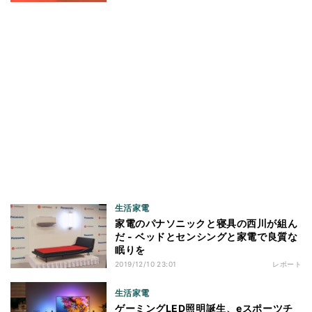
生活家電
家電のパナソニックと寝具の西川が組ん
だ - ベッドとセンシングと家電で良質な
眠りを
2019/12/10 23:01
レポート
生活家電
ゲーミングLED照明誕生、eスポーツチ