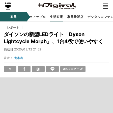
オーディオ
家電
時計 / ウェアラブル
生活家電
家電量販店
デジタルコンテ
レポート
ダイソンの新型LEDライト「Dyson
Lightcycle Morph」、1台4役で使いやすく
掲載日
2020/03/12 21:52
著者：
倉本春
URLをコピー