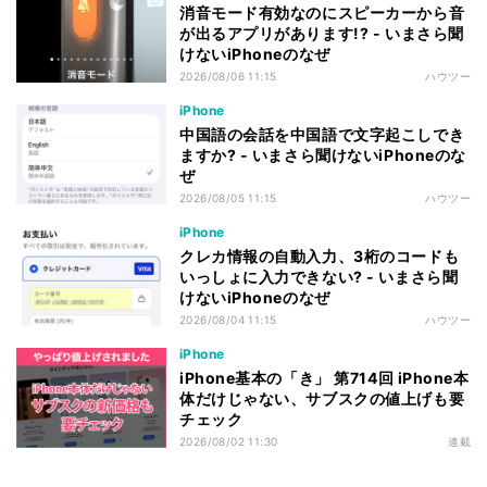
消音モード有効なのにスピーカーから音
が出るアプリがあります!? - いまさら聞
けないiPhoneのなぜ
2026/08/06 11:15
ハウツー
iPhone
中国語の会話を中国語で文字起こしでき
ますか? - いまさら聞けないiPhoneのな
ぜ
2026/08/05 11:15
ハウツー
iPhone
クレカ情報の自動入力、3桁のコードも
いっしょに入力できない? - いまさら聞
けないiPhoneのなぜ
2026/08/04 11:15
ハウツー
iPhone
iPhone基本の「き」 第714回 iPhone本
体だけじゃない、サブスクの値上げも要
チェック
2026/08/02 11:30
連載