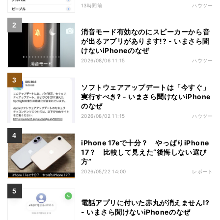
13時間前
ハウツー
消音モード有効なのにスピーカーから音
が出るアプリがあります!? - いまさら聞
けないiPhoneのなぜ
2026/08/06 11:15
ハウツー
ソフトウェアアップデートは「今すぐ」
実行すべき? - いまさら聞けないiPhone
のなぜ
2026/08/02 11:15
ハウツー
iPhone 17eで十分？ やっぱりiPhone
17？ 比較して見えた“後悔しない選び
方”
2026/05/22 14:00
レポート
電話アプリに付いた赤丸が消えません!?
- いまさら聞けないiPhoneのなぜ