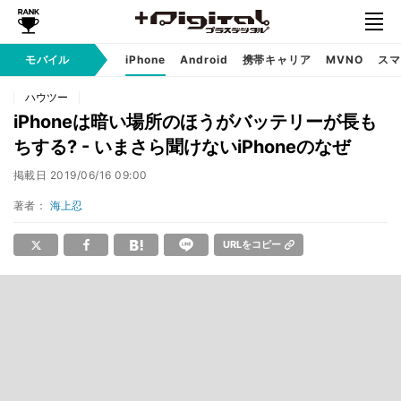
モバイル
iPhone
Android
携帯キャリア
MVNO
スマ
ハウツー
iPhoneは暗い場所のほうがバッテリーが長も
ちする? - いまさら聞けないiPhoneのなぜ
掲載日
2019/06/16 09:00
著者：
海上忍
URLをコピー