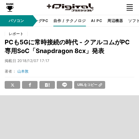
PC本体
パソコン
ゲーミングPC
自作 / テクノロジ
AI PC
周辺機器
ソフ
レポート
PCも5Gに常時接続の時代 - クアルコムがPC
専用SoC「Snapdragon 8cx」発表
掲載日
2018/12/07 17:17
著者：
山本敦
URLをコピー