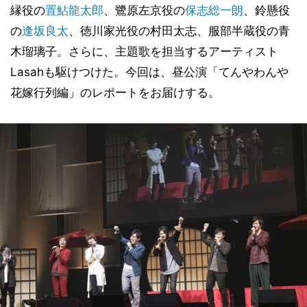
縁役の
置鮎龍太郎
、鷺原左京役の
保志総一朗
、鈴懸役
の
逢坂良太
、徳川家光役の村田太志、服部半蔵役の青
木瑠璃子。さらに、主題歌を担当するアーティスト
Lasahも駆けつけた。今回は、昼公演「てんやわんや
花嫁行列編」のレポートをお届けする。