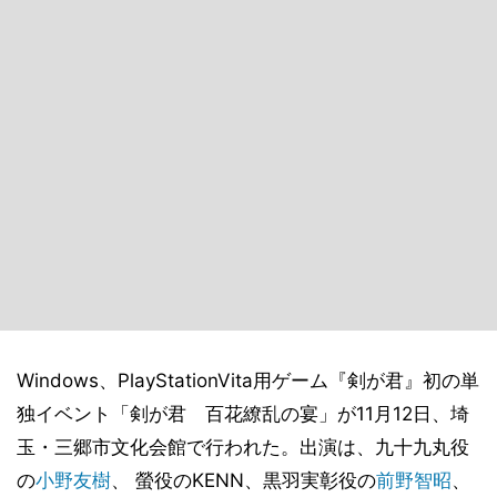
Windows、PlayStationVita用ゲーム『剣が君』初の単
独イベント「剣が君 百花繚乱の宴」が11月12日、埼
玉・三郷市文化会館で行われた。出演は、九十九丸役
の
小野友樹
、 螢役のKENN、黒羽実彰役の
前野智昭
、