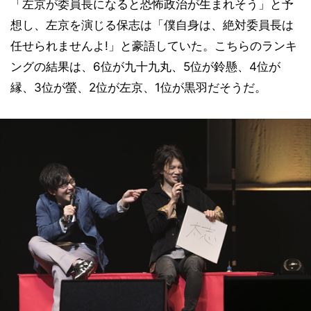
「左京が委員長になると恐怖政治が生まれそう」と予
想し、左京を演じる保志は「僕自身は、絶対委員長は
任せられませんよ!」と豪語していた。こちらのランキ
ングの結果は、6位が九十九丸、5位が鈴懸、4位が
縁、3位が螢、2位が左京、1位が黒羽だそうだ。