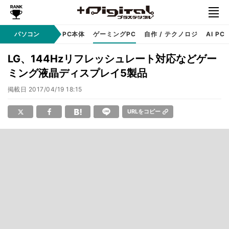
ndows
パソコン
アップル
PC本体
ゲーミングPC
自作 / テクノロジ
AI PC
LG、144Hzリフレッシュレート対応などゲー
ミング液晶ディスプレイ5製品
掲載日
2017/04/19 18:15
URLをコピー