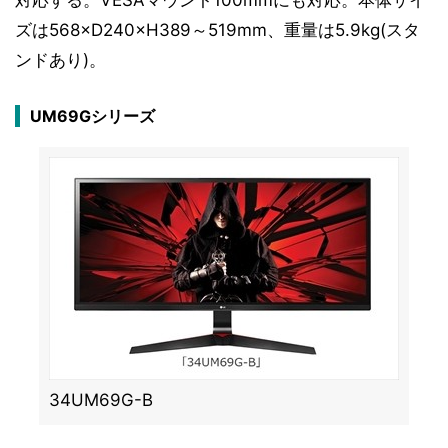
対応する。VESAマウント100mmにも対応。本体サイ
ズは568×D240×H389～519mm、重量は5.9kg(スタ
ンドあり)。
UM69Gシリーズ
34UM69G-B