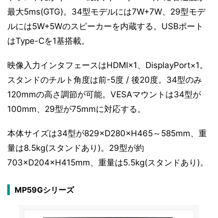
最大5ms(GTG)。34型モデルには7W+7W、29型モデ
ルには5W+5Wのスピーカーを内蔵する。USBポート
はType-Cを1基搭載。
映像入力インタフェースはHDMI×1、DisplayPort×1。
スタンドのチルト角度は前-5度 / 後20度。34型のみ
120mmの高さ調節が可能。VESAマウントは34型が
100mm、29型が75mmに対応する。
本体サイズは34型が829×D280×H465～585mm、重
量は8.5kg(スタンドあり)。29型が約
703×D204×H415mm、重量は5.5kg(スタンドあり)。
MP59Gシリーズ