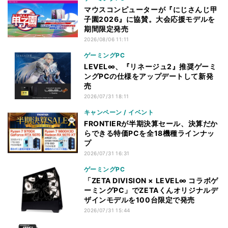
マウスコンピューターが『にじさんじ甲
子園2026』に協賛。大会応援モデルを
期間限定発売
2026/08/06 11:11
ゲーミングPC
LEVEL∞、『リネージュ2』推奨ゲーミ
ングPCの仕様をアップデートして新発
売
2026/07/31 18:11
キャンペーン / イベント
FRONTIERが半期決算セール、決算だか
らできる特価PCを全18機種ラインナッ
プ
2026/07/31 16:31
ゲーミングPC
「ZETA DIVISION × LEVEL∞ コラボゲ
ーミングPC」でZETAくんオリジナルデ
ザインモデルを100台限定で発売
2026/07/31 15:44