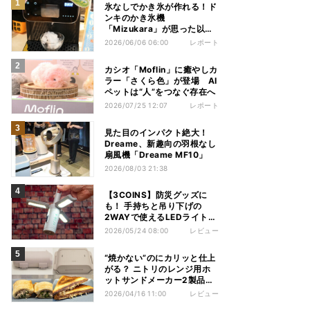
氷なしでかき氷が作れる！ド
ンキのかき氷機
「Mizukara」が思った以上
に全部やってくれた
2026/06/06 06:00
レポート
カシオ「Moflin」に癒やしカ
ラー「さくら色」が登場 AI
ペットは“人”をつなぐ存在へ
2026/07/25 12:07
レポート
見た目のインパクト絶大！
Dreame、新趣向の羽根なし
扇風機「Dreame MF10」
2026/08/03 21:38
【3COINS】防災グッズに
も！ 手持ちと吊り下げの
2WAYで使えるLEDライトが
いい感じ
2026/05/24 08:00
レビュー
“焼かない”のにカリッと仕上
がる？ ニトリのレンジ用ホ
ットサンドメーカー2製品を
使い比べてみた
2026/04/16 11:00
レビュー