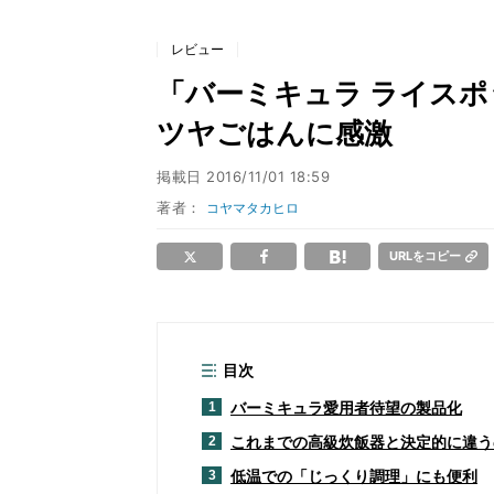
レビュー
「バーミキュラ ライスポ
ツヤごはんに感激
掲載日
2016/11/01 18:59
著者：
コヤマタカヒロ
URLをコピー
目次
バーミキュラ愛用者待望の製品化
1
これまでの高級炊飯器と決定的に違う
2
低温での「じっくり調理」にも便利
3