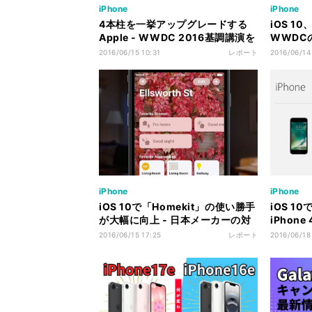
iPhone
iPhone
4本柱を一挙アップグレードする
iOS 
Apple - WWDC 2016基調講演を
WWDC
深読み
Appl
2016/06/15 10:31
レポート
2016/06/14
iPhone
iPhone
iOS 10で「Homekit」の使い勝手
iOS 
が大幅に向上 - 日本メーカーの対
iPhon
応は?
いまさら
2016/06/15 17:25
レポート
2016/06/18