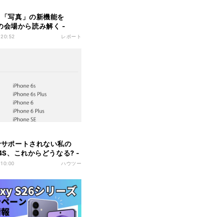
10、「写真」の新機能を
の会場から読み解く -
e深読み・先読み
 20:52
レポート
10でサポートされない私の
e 4S、これからどうなる? -
聞けないiPhoneのなぜ
 10:00
ハウツー