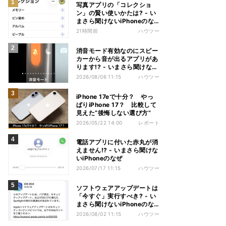
写真アプリの「コレクショ
ン」の賢い使いかたは? - い
まさら聞けないiPhoneのな
ぜ
21時間前
ハウツー
消音モード有効なのにスピー
カーから音が出るアプリがあ
ります!? - いまさら聞けない
iPhoneのなぜ
2026/08/06 11:15
ハウツー
iPhone 17eで十分？ やっ
ぱりiPhone 17？ 比較して
見えた“後悔しない選び方”
2026/05/22 14:00
レポート
電話アプリに付いた赤丸が消
えません!? - いまさら聞けな
いiPhoneのなぜ
2026/07/17 11:15
ハウツー
ソフトウェアアップデートは
「今すぐ」実行すべき? - い
まさら聞けないiPhoneのな
ぜ
2026/08/02 11:15
ハウツー