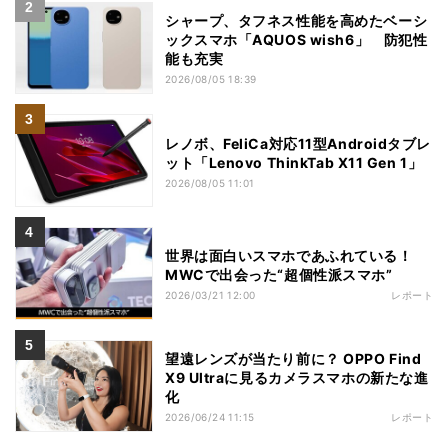
シャープ、タフネス性能を高めたベーシ
ックスマホ「AQUOS wish6」 防犯性
能も充実
2026/08/05 18:39
レノボ、FeliCa対応11型Androidタブレ
ット「Lenovo ThinkTab X11 Gen 1」
2026/08/05 11:01
世界は面白いスマホであふれている！
MWCで出会った“超個性派スマホ”
2026/03/21 12:00
レポート
望遠レンズが当たり前に？ OPPO Find
X9 Ultraに見るカメラスマホの新たな進
化
2026/06/24 11:15
レポート