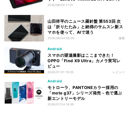
2026/08/05 11:01
山田祥平のニュース羅針盤 第553回 次
は「折りたたみ」と納得のサムスン新ス
マホを使って、AIで迷う
2026/08/04 06:00
連載
Android
スマホの望遠撮影はここまできた！
OPPO「Find X9 Ultra」カメラ実写レ
ビュー
2026/07/31 19:05
レビュー
Android
モトローラ、PANTONEカラー採用の
「moto g37」シリーズ発売 - 色で選ぶ
新エントリーモデル
2026/07/24 16:00