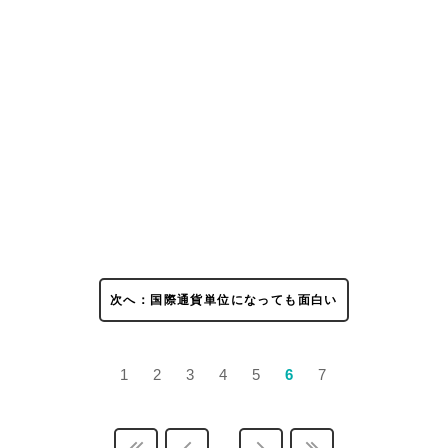
次へ：国際通貨単位になっても面白い
1
2
3
4
5
6
7